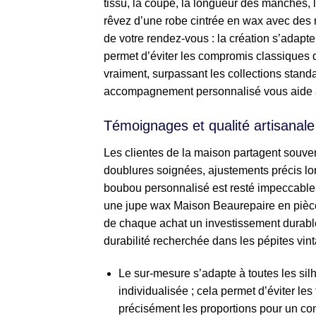
tissu, la coupe, la longueur des manches, le
rêvez d’une robe cintrée en wax avec des ma
de votre rendez-vous : la création s’adapt
permet d’éviter les compromis classiques d
vraiment, surpassant les collections st
accompagnement personnalisé vous aide à h
Témoignages et qualité artisanale
Les clientes de la maison partagent souvent
doublures soignées, ajustements précis l
boubou personnalisé est resté impeccable
une jupe wax Maison Beaurepaire en pièce p
de chaque achat un investissement durable
durabilité recherchée dans les pépites vin
Le sur-mesure s’adapte à toutes les sil
individualisée ; cela permet d’éviter le
précisément les proportions pour un con