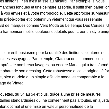
s finitions : rien n’est laissé au hasard. Par exemple, si vous
nches longues et une ceinture assortie, il suffit d’en parler lo
e à vos envies et à votre morphologie. Cette approche sur-mesur
u prêt-à-porter et d’obtenir un vêtement qui vous ressemble
andard de marques comme Vero Moda ou Le Temps Des Cerises. 
armoniser motifs, couleurs et détails pour créer un style uniq
 leur enthousiasme pour la qualité des finitions : coutures nett
ors des essayages. Par exemple, Clara raconte comment son
 après de nombreux lavages, ou encore Marie, qui a transformé
hare de son dressing. Cette robustesse et cette originalité fo
, bien au-delà d’un simple effet de mode, et comparable à la
tage de Vinted.
houettes, du 34 au 54 et plus, grâce à une prise de mesures
s tailles standardisées qui ne conviennent pas à toutes, en ajusta
fort optimal et une mise en valeur personnalisée de la