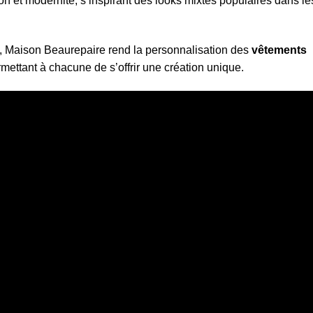
ion et modernité, s’inspirant des looks mixtes populaires dans le
s, Maison Beaurepaire rend la personnalisation des
vêtements
mettant à chacune de s’offrir une création unique.