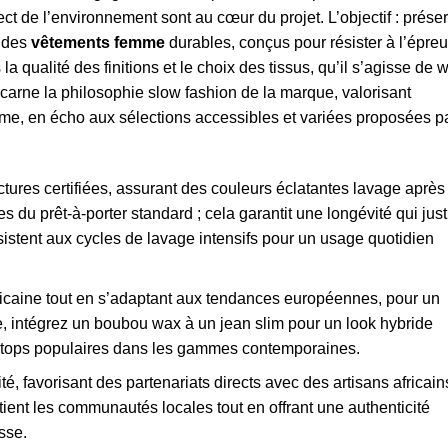
ect de l’environnement sont au cœur du projet. L’objectif : prése
t des
vêtements femme
durables, conçus pour résister à l’épre
a qualité des finitions et le choix des tissus, qu’il s’agisse de 
arne la philosophie slow fashion de la marque, valorisant
femme, en écho aux sélections accessibles et variées proposées p
ures certifiées, assurant des couleurs éclatantes lavage après
 du prêt-à-porter standard ; cela garantit une longévité qui justi
sistent aux cycles de lavage intensifs pour un usage quotidien
africaine tout en s’adaptant aux tendances européennes, pour un
, intégrez un boubou wax à un jean slim pour un look hybride
ns-tops populaires dans les gammes contemporaines.
té, favorisant des partenariats directs avec des artisans africain
tient les communautés locales tout en offrant une authenticité
sse.