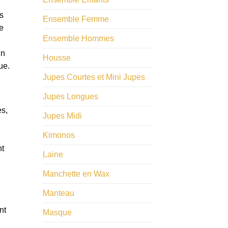
rs
Ensemble Femme
e
Ensemble Hommes
Un
Housse
ue.
Jupes Courtes et Mini Jupes
Jupes Longues
es,
Jupes Midi
Kimonos
nt
Laine
Manchette en Wax
Manteau
nt
Masque