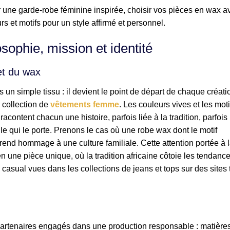
ne garde-robe féminine inspirée, choisir vos pièces en wax a
urs et motifs pour un style affirmé et personnel.
sophie, mission et identité
et du wax
un simple tissu : il devient le point de départ de chaque créati
a collection de
vêtements femme
. Les couleurs vives et les moti
content chacun une histoire, parfois liée à la tradition, parfois
e qui le porte. Prenons le cas où une robe wax dont le motif
rend hommage à une culture familiale. Cette attention portée à 
n une pièce unique, où la tradition africaine côtoie les tendanc
casual vues dans les collections de jeans et tops sur des sites 
 partenaires engagés dans une production responsable : matière