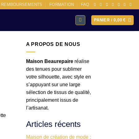
E REMBOURSEMENTS
FORMATION
FAQ
PANIER /
0,00
€
A PROPOS DE NOUS
Maison Beaurepaire
réalise
des tenues pour sublimer
votre silhouette, avec style en
s’appuyant sur une large
sélection de tissus de qualité,
principalement issus de
l’artisanat.
tte
Articles récents
Maison de création de mode :