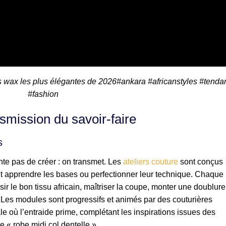
s wax les plus élégantes de 2026#ankara #africanstyles #tend
#fashion
smission du savoir-faire
s
te pas de créer : on transmet. Les
ateliers couture
sont conçus
nt apprendre les bases ou perfectionner leur technique. Chaque
r le bon tissu africain, maîtriser la coupe, monter une doublure
 Les modules sont progressifs et animés par des couturières
 où l’entraide prime, complétant les inspirations issues des
 « robe midi col dentelle ».