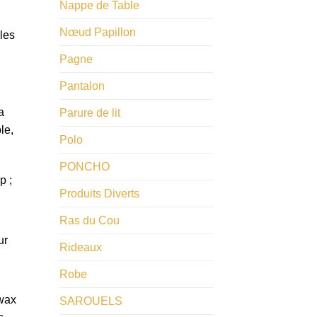
Nappe de Table
​Nœud Papillon
les
Pagne
Pantalon
a
Parure de lit
le,
Polo
PONCHO
p ;
Produits Diverts
Ras du Cou
ur
Rideaux
Robe
 wax
SAROUELS