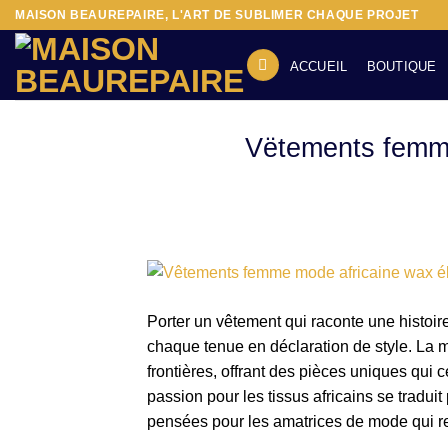
Passer
MAISON BEAUREPAIRE, L'ART DE SUBLIMER CHAQUE PROJET
au
contenu
ACCUEIL
BOUTIQUE
Vëtements femme
Porter un vêtement qui raconte une histoire,
chaque tenue en déclaration de style. La m
frontières, offrant des pièces uniques qui 
passion pour les tissus africains se traduit
pensées pour les amatrices de mode qui ref