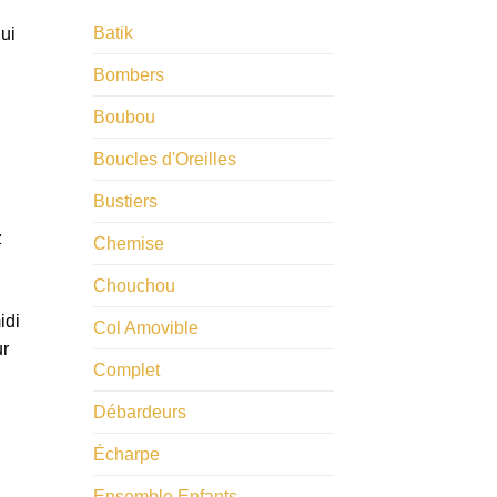
Batik
ui
Bombers
Boubou
Boucles d'Oreilles
Bustiers
z
Chemise
Chouchou
idi
Col Amovible
ur
Complet
Débardeurs
Écharpe
Ensemble Enfants