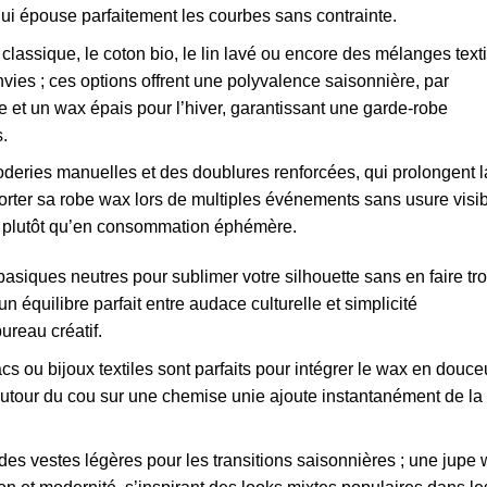
i épouse parfaitement les courbes sans contrainte.
lassique, le coton bio, le lin lavé ou encore des mélanges texti
vies ; ces options offrent une polyvalence saisonnière, par
re et un wax épais pour l’hiver, garantissant une garde-robe
.
roderies manuelles et des doublures renforcées, qui prolongent l
porter sa robe wax lors de multiples événements sans usure visib
al plutôt qu’en consommation éphémère.
asiques neutres pour sublimer votre silhouette sans en faire tro
 équilibre parfait entre audace culturelle et simplicité
ureau créatif.
s ou bijoux textiles sont parfaits pour intégrer le wax en douce
autour du cou sur une chemise unie ajoute instantanément de la
es vestes légères pour les transitions saisonnières ; une jupe