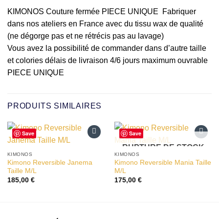
KIMONOS Couture fermée PIECE UNIQUE Fabriquer
dans nos ateliers en France avec du tissu wax de qualité
(ne dégorge pas et ne rétrécis pas au lavage)
Vous avez la possibilité de commander dans d’autre taille
et colories délais de livraison 4/6 jours maximum ouvrable
PIECE UNIQUE
PRODUITS SIMILAIRES
Save
Save
RUPTURE DE STOCK
Ajouter
Ajouter
à la liste
à la liste
KIMONOS
KIMONOS
d’envies
d’envies
Kimono Reversible Janema
Kimono Reversible Mania Taille
Taille M/L
M/L
185,00
€
175,00
€