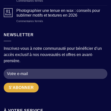
sur
Commentaires fermés
une
sans
Boutique
garde-
sacrifier
de
robe
Photographier une tenue en wax : conseils pour
le
01
prêt-
moderne
confort
Août
sublimer motifs et textures en 2026
à-
avec
?
sur
Commentaires fermés
porter
quelques
Photographier
pour
pièces
une
femme
fortes
tenue
NEWSLETTER
:
?
en
comment
wax
choisir
:
la
Inscrivez-vous à notre communauté pour bénéficier d’un
conseils
bonne
accès exclusif à nos nouveautés et offres en avant-
pour
adresse
sublimer
quand
première.
motifs
on
et
cherche
textures
des
en
pièces
2026
uniques
?
À VOTRE SERVICE