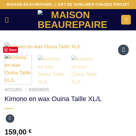
Passer
MAISON BEAUREPAIRE, L'ART DE SUBLIMER CHAQUE PROJET
au
contenu
Save
Ajouter
à la liste
d’envies
ACCUEIL
/
KIMONOS
Kimono en wax Ouina Taille XL/L
159,00
€