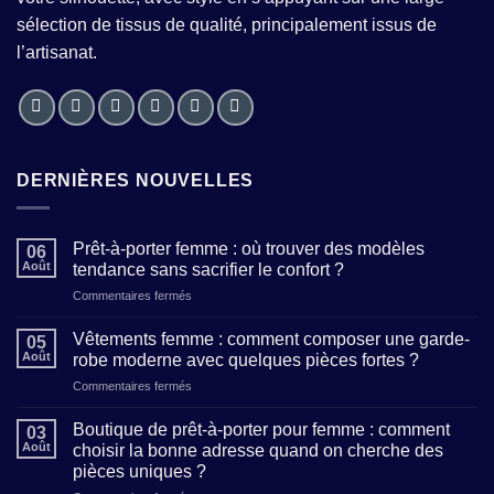
sélection de tissus de qualité, principalement issus de
l’artisanat.
DERNIÈRES NOUVELLES
Prêt-à-porter femme : où trouver des modèles
06
Août
tendance sans sacrifier le confort ?
sur
Commentaires fermés
Prêt-
à-
Vêtements femme : comment composer une garde-
05
porter
Août
robe moderne avec quelques pièces fortes ?
femme
sur
Commentaires fermés
:
Vêtements
où
femme
trouver
Boutique de prêt-à-porter pour femme : comment
03
:
des
Août
choisir la bonne adresse quand on cherche des
comment
modèles
pièces uniques ?
composer
tendance