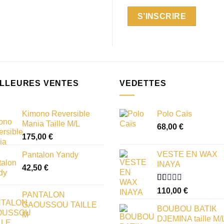
S’INSCRIRE
ILLEURES VENTES
VEDETTES
Kimono Reversible
Polo Caïs
Mania Taille M/L
68,00
€
175,00
€
VESTE EN WAX
Pantalon Yandy
INAYA
42,50
€
Note
110,00
€
PANTALON
1.00
GAOUSSOU TAILLE
sur
BOUBOU BATIK
5
M
DJEMINA taille M/