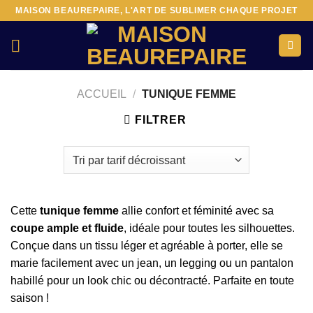
Passer
MAISON BEAUREPAIRE, L'ART DE SUBLIMER CHAQUE PROJET
au
contenu
ACCUEIL
/
TUNIQUE FEMME
FILTRER
Cette
tunique femme
allie confort et féminité avec sa
coupe ample et fluide
, idéale pour toutes les silhouettes.
Conçue dans un tissu léger et agréable à porter, elle se
marie facilement avec un jean, un legging ou un pantalon
habillé pour un look chic ou décontracté. Parfaite en toute
saison !