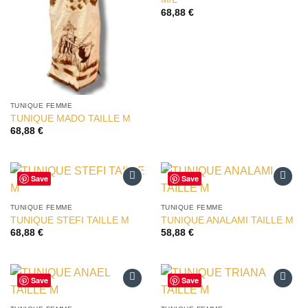
68,88
€
TUNIQUE FEMME
TUNIQUE MADO TAILLE M
68,88
€
Save
Save
Ajouter
Ajouter
à la liste
à la liste
TUNIQUE FEMME
TUNIQUE FEMME
d’envies
d’envies
TUNIQUE STEFI TAILLE M
TUNIQUE ANALAMI TAILLE M
68,88
€
58,88
€
Save
Save
Ajouter
Ajouter