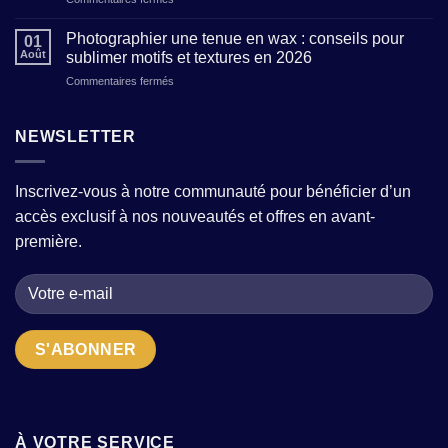
sans
Boutique
garde-
sacrifier
de
robe
Photographier une tenue en wax : conseils pour
le
01
prêt-
moderne
confort
Août
sublimer motifs et textures en 2026
à-
avec
?
sur
Commentaires fermés
porter
quelques
Photographier
pour
pièces
une
femme
fortes
tenue
NEWSLETTER
:
?
en
comment
wax
choisir
:
la
Inscrivez-vous à notre communauté pour bénéficier d’un
conseils
bonne
accès exclusif à nos nouveautés et offres en avant-
pour
adresse
sublimer
quand
première.
motifs
on
et
cherche
textures
des
en
pièces
2026
uniques
?
À VOTRE SERVICE