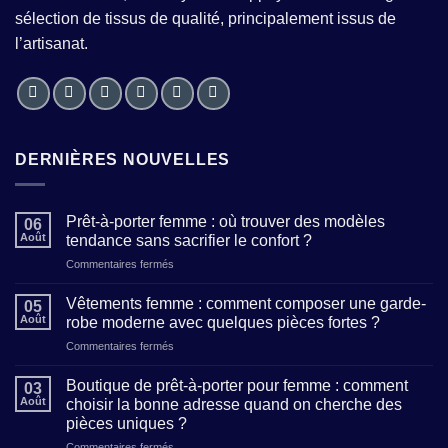
sélection de tissus de qualité, principalement issus de
l’artisanat.
DERNIÈRES NOUVELLES
Prêt-à-porter femme : où trouver des modèles
06
Août
tendance sans sacrifier le confort ?
sur
Commentaires fermés
Prêt-
à-
Vêtements femme : comment composer une garde-
05
porter
Août
robe moderne avec quelques pièces fortes ?
femme
sur
Commentaires fermés
:
Vêtements
où
femme
trouver
Boutique de prêt-à-porter pour femme : comment
03
:
des
Août
choisir la bonne adresse quand on cherche des
comment
modèles
pièces uniques ?
composer
tendance
sur
Commentaires fermés
une