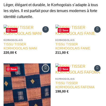
Léger, élégant et durable, le Korhogolais s’adapte à tous
les styles. Il est parfait pour des tenues modernes à forte
identité culturelle.
Save
Save
Ajouter
Ajouter
à la liste
à la liste
KORHOGOLAIS
KORHOGOLAIS
d’envies
d’envies
TISSU TISSER
TISSU TISSER
KORHOGOLAIS MANI
KORHOGOLAIS FANIE
220,00
€
211,00
€
Save
Save
Ajouter
Ajouter
à la liste
à la liste
KORHOGOLAIS
d’envies
d’envies
TISSU TISSER
KORHOGOLAIS FAFOMA
198,00
€