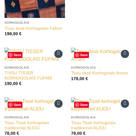
KORHOGOLAIS
Tissu tissé Korhogolais Fafom
198,00
€
Save
Save
Ajouter
Ajouter
à la liste
à la liste
KORHOGOLAIS
KORHOGOLAIS
d’envies
d’envies
TISSU TISSER
Tissu tissé Korhogolais Amani
KORHOGOLAIS FUFANI
178,00
€
190,00
€
Save
Save
Ajouter
Ajouter
à la liste
à la liste
KORHOGOLAIS
KORHOGOLAIS
d’envies
d’envies
Tissu Tissé korhogolais
Tissu Tissé korhogolais
traditionnel ALIOU
traditionnel ALIOU
78,00
€
78,00
€