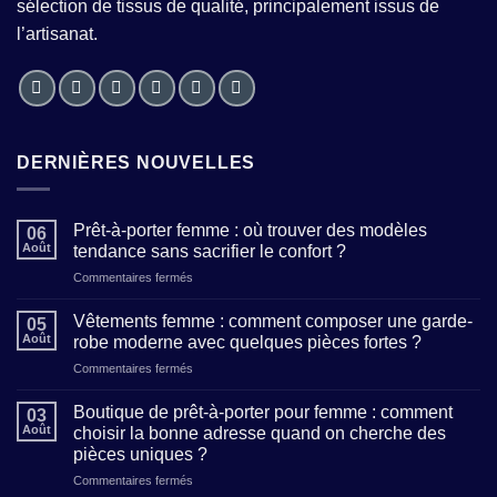
sélection de tissus de qualité, principalement issus de
l’artisanat.
DERNIÈRES NOUVELLES
Prêt-à-porter femme : où trouver des modèles
06
Août
tendance sans sacrifier le confort ?
sur
Commentaires fermés
Prêt-
à-
Vêtements femme : comment composer une garde-
05
porter
Août
robe moderne avec quelques pièces fortes ?
femme
sur
Commentaires fermés
:
Vêtements
où
femme
trouver
Boutique de prêt-à-porter pour femme : comment
03
:
des
Août
choisir la bonne adresse quand on cherche des
comment
modèles
pièces uniques ?
composer
tendance
sur
Commentaires fermés
une
sans