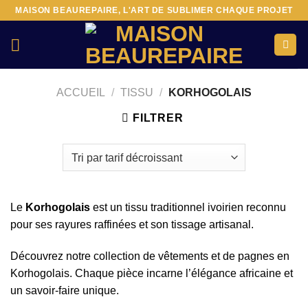
Passer
MAISON BEAUREPAIRE, L'ART DE SUBLIMER CHAQUE PROJET
au
contenu
ACCUEIL
/
TISSU
/
KORHOGOLAIS
FILTRER
Le
Korhogolais
est un tissu traditionnel ivoirien reconnu
pour ses rayures raffinées et son tissage artisanal.
Découvrez notre collection de vêtements et de pagnes en
Korhogolais. Chaque pièce incarne l’élégance africaine et
un savoir-faire unique.