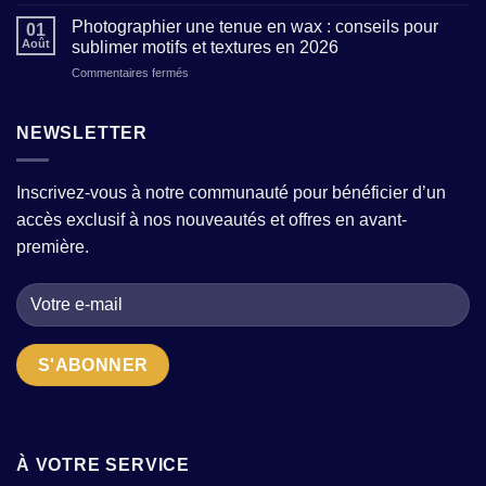
Boutique
garde-
sacrifier
de
robe
Photographier une tenue en wax : conseils pour
le
01
prêt-
moderne
confort
Août
sublimer motifs et textures en 2026
à-
avec
?
sur
Commentaires fermés
porter
quelques
Photographier
pour
pièces
une
femme
fortes
tenue
NEWSLETTER
:
?
en
comment
wax
choisir
:
la
Inscrivez-vous à notre communauté pour bénéficier d’un
conseils
bonne
accès exclusif à nos nouveautés et offres en avant-
pour
adresse
sublimer
quand
première.
motifs
on
et
cherche
textures
des
en
pièces
2026
uniques
?
À VOTRE SERVICE