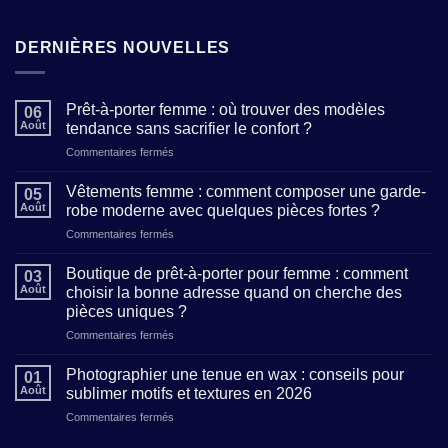
DERNIÈRES NOUVELLES
Prêt-à-porter femme : où trouver des modèles
06
Août
tendance sans sacrifier le confort ?
sur
Commentaires fermés
Prêt-
à-
Vêtements femme : comment composer une garde-
05
porter
Août
robe moderne avec quelques pièces fortes ?
femme
sur
Commentaires fermés
:
Vêtements
où
femme
trouver
Boutique de prêt-à-porter pour femme : comment
03
:
des
Août
choisir la bonne adresse quand on cherche des
comment
modèles
pièces uniques ?
composer
tendance
sur
Commentaires fermés
une
sans
Boutique
garde-
sacrifier
de
robe
Photographier une tenue en wax : conseils pour
le
01
prêt-
moderne
confort
Août
sublimer motifs et textures en 2026
à-
avec
?
sur
Commentaires fermés
porter
quelques
Photographier
pour
pièces