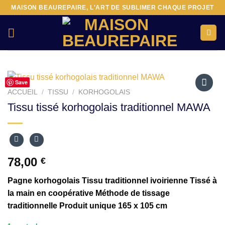
Passer
MAISON BEAUREPAIRE, L'ART DE SUBLIMER CHAQUE PROJET
au
contenu
Save
ACCUEIL
/
TISSU
/
KORHOGOLAIS
Ajouter
Tissu tissé korhogolais traditionnel MAWA
à la liste
d’envies
78,00
€
Pagne korhogolais Tissu traditionnel ivoirienne Tissé à
la main en coopérative Méthode de tissage
traditionnelle Produit unique 165 x 105 cm