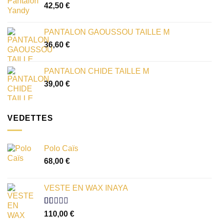
42,50
€
PANTALON GAOUSSOU TAILLE M
36,60
€
PANTALON CHIDE TAILLE M
39,00
€
VEDETTES
Polo Caïs
68,00
€
VESTE EN WAX INAYA
Note
110,00
€