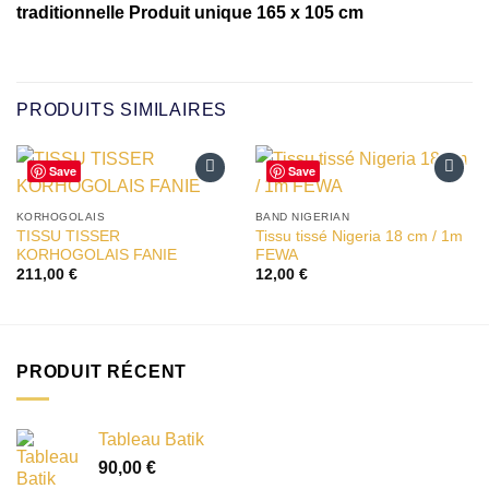
traditionnelle Produit unique 165 x 105 cm
PRODUITS SIMILAIRES
Save
Save
Ajouter
Ajouter
à la liste
à la liste
KORHOGOLAIS
BAND NIGERIAN
d’envies
d’envies
TISSU TISSER
Tissu tissé Nigeria 18 cm / 1m
KORHOGOLAIS FANIE
FEWA
211,00
€
12,00
€
PRODUIT RÉCENT
Tableau Batik
90,00
€