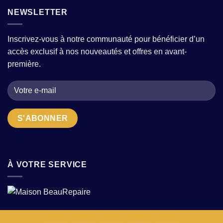
une
femme
fortes
tenue
NEWSLETTER
:
?
en
comment
wax
choisir
:
la
Inscrivez-vous à notre communauté pour bénéficier d’un
conseils
bonne
accès exclusif à nos nouveautés et offres en avant-
pour
adresse
sublimer
quand
première.
motifs
on
et
cherche
textures
des
en
pièces
2026
uniques
?
À VOTRE SERVICE