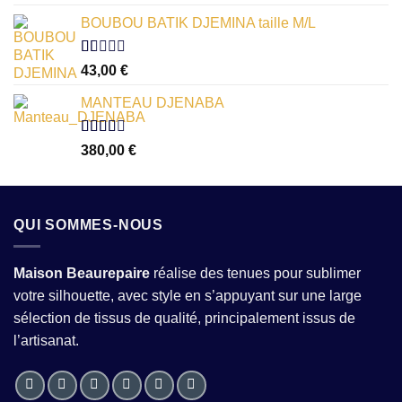
1.00
sur
BOUBOU BATIK DJEMINA taille M/L
5
Note
43,00
€
1.00
sur
MANTEAU DJENABA
5
Note
380,00
€
2.54
sur 5
QUI SOMMES-NOUS
Maison Beaurepaire
réalise des tenues pour sublimer
votre silhouette, avec style en s’appuyant sur une large
sélection de tissus de qualité, principalement issus de
l’artisanat.