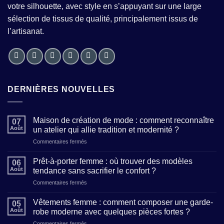
votre silhouette, avec style en s’appuyant sur une large
sélection de tissus de qualité, principalement issus de
l’artisanat.
DERNIÈRES NOUVELLES
Maison de création de mode : comment reconnaître
07
Août
un atelier qui allie tradition et modernité ?
sur
Commentaires fermés
Maison
de
Prêt-à-porter femme : où trouver des modèles
06
création
Août
tendance sans sacrifier le confort ?
de
sur
Commentaires fermés
mode
Prêt-
:
à-
comment
Vêtements femme : comment composer une garde-
05
porter
reconnaître
Août
robe moderne avec quelques pièces fortes ?
femme
un
sur
Commentaires fermés