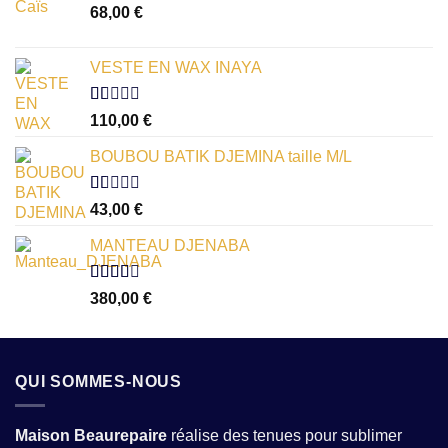
68,00
€
VESTE EN WAX INAYA
Note
110,00
€
1.00
sur
BOUBOU BATIK DJEMINA taille M/L
5
Note
43,00
€
1.00
sur
MANTEAU DJENABA
5
Note
380,00
€
2.54
sur 5
QUI SOMMES-NOUS
Maison Beaurepaire
réalise des tenues pour sublimer