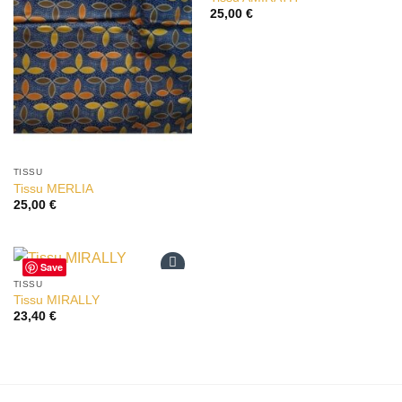
à la liste
à la liste
25,00
€
d’envies
d’envies
TISSU
Tissu MERLIA
25,00
€
Save
TISSU
Ajouter
Tissu MIRALLY
à la liste
23,40
€
d’envies