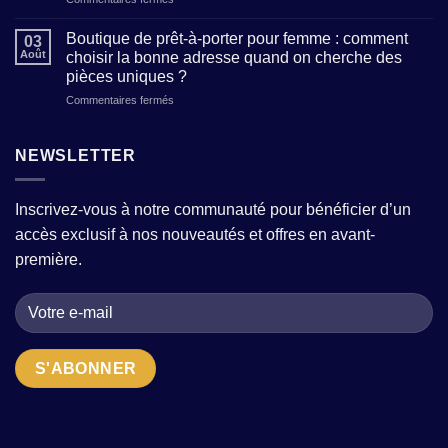
:
atelier
Vêtements
où
qui
femme
trouver
Boutique de prêt-à-porter pour femme : comment
allie
03
:
des
Août
choisir la bonne adresse quand on cherche des
tradition
comment
modèles
et
pièces uniques ?
composer
tendance
modernité
sur
Commentaires fermés
une
sans
?
Boutique
garde-
sacrifier
de
robe
le
prêt-
moderne
NEWSLETTER
confort
à-
avec
?
porter
quelques
pour
pièces
Inscrivez-vous à notre communauté pour bénéficier d’un
femme
fortes
accès exclusif à nos nouveautés et offres en avant-
:
?
comment
première.
choisir
la
bonne
adresse
quand
on
cherche
des
pièces
uniques
?