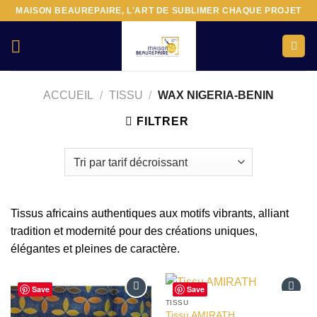
Passer
MAISON BEAUREPAIRE, L'ART DE SUBLIMER CHAQUE PROJET
au
contenu
ACCUEIL
/
TISSU
/
WAX NIGERIA-BENIN
FILTRER
Tissus africains authentiques aux motifs vibrants, alliant
tradition et modernité pour des créations uniques,
élégantes et pleines de caractère.
Save
Save
TISSU
Ajouter
Ajouter
Tissu AMIRATH