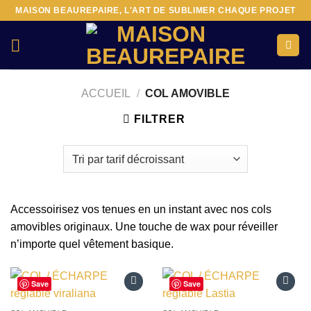
Passer
MAISON BEAUREPAIRE, L'ART DE SUBLIMER CHAQUE PROJET
au
contenu
ACCUEIL
/
COL AMOVIBLE
FILTRER
​Accessoirisez vos tenues en un instant avec nos cols
amovibles originaux. Une touche de wax pour réveiller
n’importe quel vêtement basique.
Save
Save
Ajouter
Ajouter