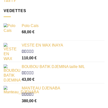
VEDETTES
Polo Caïs
68,00
€
VESTE EN WAX INAYA
Note
110,00
€
1.00
sur
BOUBOU BATIK DJEMINA taille M/L
5
Note
43,00
€
1.00
sur
MANTEAU DJENABA
5
Note
380,00
€
2.54
sur 5