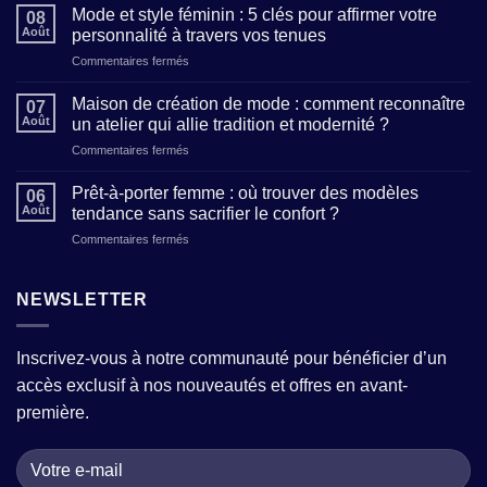
de
Mode et style féminin : 5 clés pour affirmer votre
08
pantalon
Août
personnalité à travers vos tenues
femme,
sur
Commentaires fermés
comment
Mode
prendre
et
ses
Maison de création de mode : comment reconnaître
07
style
mesures
Août
un atelier qui allie tradition et modernité ?
féminin
et
sur
Commentaires fermés
:
décrypter
Maison
5
les
de
clés
Prêt-à-porter femme : où trouver des modèles
tailles
06
création
pour
Août
tendance sans sacrifier le confort ?
(sans
de
affirmer
mauvaises
sur
Commentaires fermés
mode
votre
surprises)
Prêt-
:
personnalité
?
à-
comment
à
porter
NEWSLETTER
reconnaître
travers
femme
un
vos
:
atelier
tenues
où
qui
Inscrivez-vous à notre communauté pour bénéficier d’un
trouver
allie
accès exclusif à nos nouveautés et offres en avant-
des
tradition
modèles
et
première.
tendance
modernité
sans
?
sacrifier
le