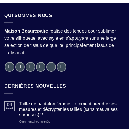
QUI SOMMES-NOUS
Maison Beaurepaire
réalise des tenues pour sublimer
votre silhouette, avec style en s’appuyant sur une large
sélection de tissus de qualité, principalement issus de
l’artisanat.
DERNIÈRES NOUVELLES
Taille de pantalon femme, comment prendre ses
09
Août
mesures et décrypter les tailles (sans mauvaises
surprises) ?
sur
Commentaires fermés
Taille