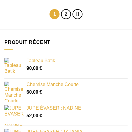
1
2
PRODUIT RÉCENT
Tableau Batik
90,00
€
Chemise Manche Courte
60,00
€
JUPE ÉVASER : NADINE
52,00
€
JUPE ÉVASER : TATANIA