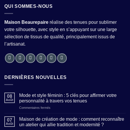
QUI SOMMES-NOUS
Maison Beaurepaire
réalise des tenues pour sublimer
votre silhouette, avec style en s’appuyant sur une large
sélection de tissus de qualité, principalement issus de
l’artisanat.
DERNIÈRES NOUVELLES
Mode et style féminin : 5 clés pour affirmer votre
08
Août
personnalité à travers vos tenues
sur
Commentaires fermés
Mode
et
Maison de création de mode : comment reconnaître
07
style
Août
un atelier qui allie tradition et modernité ?
féminin