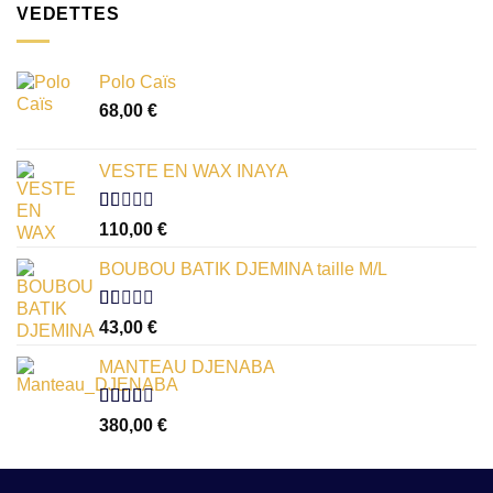
VEDETTES
Polo Caïs
68,00
€
VESTE EN WAX INAYA
Note
110,00
€
1.00
sur
BOUBOU BATIK DJEMINA taille M/L
5
Note
43,00
€
1.00
sur
MANTEAU DJENABA
5
Note
380,00
€
2.54
sur 5