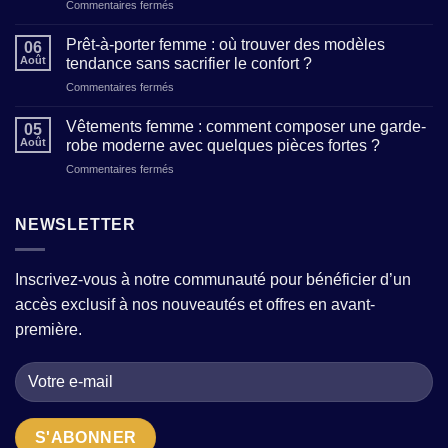
sur
Commentaires fermés
:
Maison
5
de
clés
Prêt-à-porter femme : où trouver des modèles
06
création
pour
Août
tendance sans sacrifier le confort ?
de
affirmer
sur
Commentaires fermés
mode
votre
Prêt-
:
personnalité
à-
comment
Vêtements femme : comment composer une garde-
à
05
porter
reconnaître
Août
robe moderne avec quelques pièces fortes ?
travers
femme
un
vos
sur
Commentaires fermés
:
atelier
tenues
Vêtements
où
qui
femme
trouver
allie
:
NEWSLETTER
des
tradition
comment
modèles
et
composer
tendance
modernité
une
sans
?
Inscrivez-vous à notre communauté pour bénéficier d’un
garde-
sacrifier
accès exclusif à nos nouveautés et offres en avant-
robe
le
moderne
confort
première.
avec
?
quelques
pièces
fortes
?