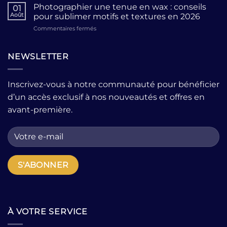
de
robe
confort
Photographier une tenue en wax : conseils
01
prêt-
moderne
?
Août
pour sublimer motifs et textures en 2026
à-
avec
sur
Commentaires fermés
porter
quelques
Photographier
pour
pièces
une
femme
fortes
tenue
NEWSLETTER
:
?
en
comment
wax
choisir
:
la
Inscrivez-vous à notre communauté pour bénéficier
conseils
bonne
d’un accès exclusif à nos nouveautés et offres en
pour
adresse
sublimer
quand
avant-première.
motifs
on
et
cherche
textures
des
en
pièces
2026
uniques
?
À VOTRE SERVICE