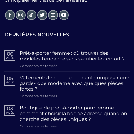
principalement issus de l’artisanat.
DERNIÈRES NOUVELLES
Prêt-à-porter femme : où trouver des
06
Août
modèles tendance sans sacrifier le confort ?
sur
Commentaires fermés
Prêt-
à-
Vêtements femme : comment composer une
05
porter
Août
garde-robe moderne avec quelques pièces
femme
fortes ?
:
sur
Commentaires fermés
où
Vêtements
trouver
femme
des
Boutique de prêt-à-porter pour femme :
03
:
modèles
Août
comment choisir la bonne adresse quand on
comment
tendance
cherche des pièces uniques ?
composer
sans
sur
Commentaires fermés
une
sacrifier
Boutique
garde-
le