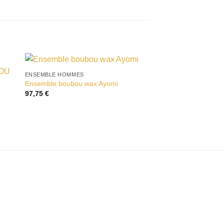
ENSEMBLE HOMMES
ENSEMBLE HOMMES
Ensemble boubou wax Ayomi
Ensemble BILAL
vies
Ajouter à la liste d’envies
Ajouter
97,75
€
170,00
€