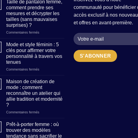
Taille de pantalon femme,
communauté pour bénéficier 
comment prendre ses
mesures et décrypter les
accès exclusif à nos nouveau
tailles (sans mauvaises
et offres en avant-première.
surprises) ?
sur
Commentaires fermés
Taille
de
Mode et style féminin : 5
pantalon
clés pour affirmer votre
femme,
personnalité à travers vos
comment
tenues
prendre
ses
sur
Commentaires fermés
mesures
Mode
et
et
Maison de création de
décrypter
style
mode : comment
les
féminin
reconnaître un atelier qui
tailles
:
allie tradition et modernité
(sans
5
?
mauvaises
clés
surprises)
pour
sur
Commentaires fermés
?
affirmer
Maison
votre
de
Prêt-à-porter femme : où
personnalité
création
trouver des modèles
à
de
tendance sans sacrifier le
travers