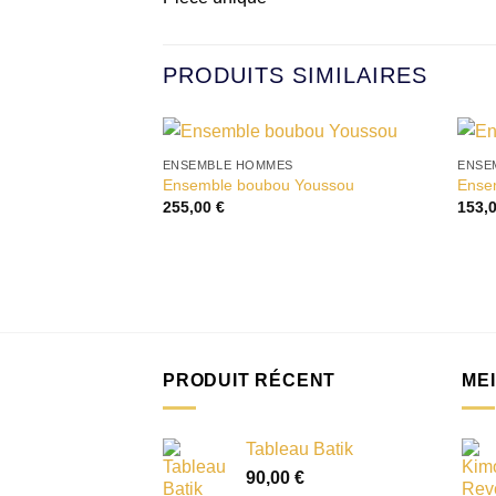
PRODUITS SIMILAIRES
ENSEMBLE HOMMES
ENSE
Ensemble boubou Youssou
Ensem
Ajouter à la liste d’envies
255,00
€
153,
PRODUIT RÉCENT
ME
Tableau Batik
90,00
€