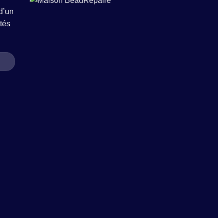
d’un
tés