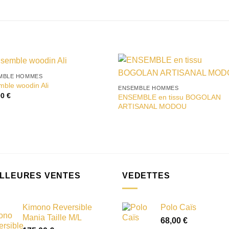
MBLE HOMMES
ble woodin Ali
ENSEMBLE HOMMES
Ajouter à la liste d’envies
Ajouter à la liste d’en
00
€
ENSEMBLE en tissu BOGOLAN
ARTISANAL MODOU
ILLEURES VENTES
VEDETTES
Kimono Reversible
Polo Caïs
Mania Taille M/L
68,00
€