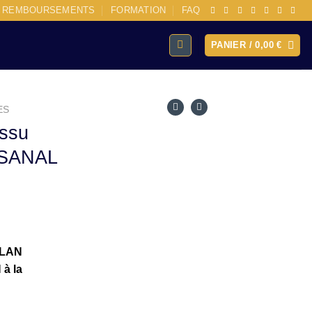
E REMBOURSEMENTS
FORMATION
FAQ
PANIER /
0,00
€
ES
ssu
SANAL
OLAN
à la