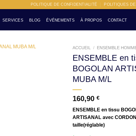
POLITIQUE DE CONFIDENTIALITÉ
POLITIQUES D
SERVICES
BLOG
ÉVÉNEMENTS
À PROPOS
CONTACT
ACCUEIL
/
ENSEMBLE HOMM
ENSEMBLE en ti
BOGOLAN ARTI
Ajouter à la liste d’envies
MUBA M/L
160,90
€
ENSEMBLE en tissu BOG
ARTISANAL avec CORDON 
taille(réglable)