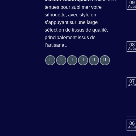
09
tenues pour sublimer votre
Août
silhouette, avec style en
s’appuyant sur une large
sélection de tissus de qualité,
principalement issus de
08
l’artisanat.
Août
07
Août
06
Août