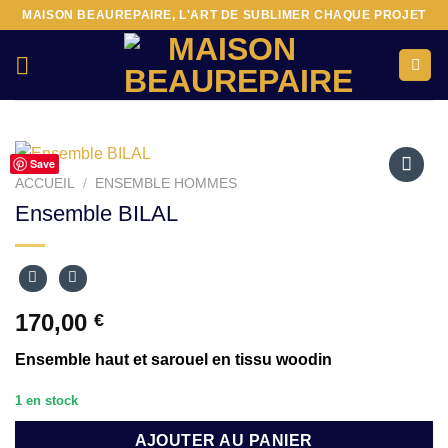
Passer
MAISON BEAUREPAIRE, L'ART DE SUBLIMER CHAQUE PROJET
au
contenu
Save
ACCUEIL
/
ENSEMBLE HOMMES
Ajouter
Ensemble BILAL
à la liste
d’envies
170,00
€
Ensemble haut et sarouel en tissu woodin
1 en stock
AJOUTER AU PANIER