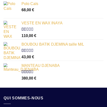
Polo Caïs
68,00
€
VESTE EN WAX INAYA
Note
110,00
€
1.00
sur
BOUBOU BATIK DJEMINA taille M/L
5
Note
43,00
€
1.00
sur
MANTEAU DJENABA
5
Note
380,00
€
2.54
sur 5
QUI SOMMES-NOUS