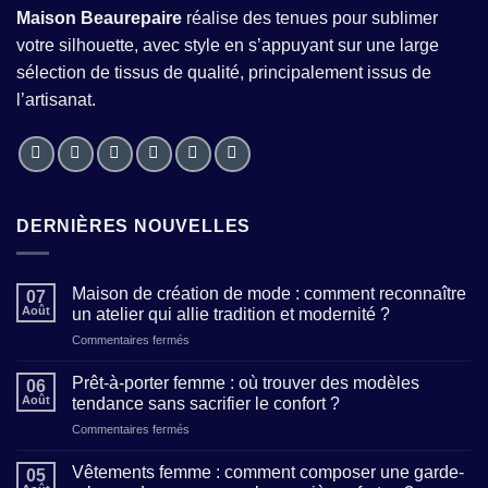
Maison Beaurepaire
réalise des tenues pour sublimer
votre silhouette, avec style en s’appuyant sur une large
sélection de tissus de qualité, principalement issus de
l’artisanat.
DERNIÈRES NOUVELLES
Maison de création de mode : comment reconnaître
07
Août
un atelier qui allie tradition et modernité ?
sur
Commentaires fermés
Maison
de
Prêt-à-porter femme : où trouver des modèles
06
création
Août
tendance sans sacrifier le confort ?
de
sur
Commentaires fermés
mode
Prêt-
:
à-
comment
Vêtements femme : comment composer une garde-
05
porter
reconnaître