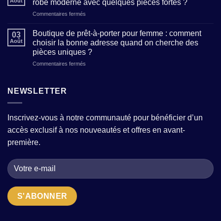
Août
robe moderne avec quelques pièces fortes ?
femme
un
sur
Commentaires fermés
:
atelier
Vêtements
où
qui
femme
trouver
Boutique de prêt-à-porter pour femme : comment
allie
03
:
des
Août
choisir la bonne adresse quand on cherche des
tradition
comment
modèles
et
pièces uniques ?
composer
tendance
modernité
sur
Commentaires fermés
une
sans
?
Boutique
garde-
sacrifier
de
robe
le
prêt-
moderne
NEWSLETTER
confort
à-
avec
?
porter
quelques
pour
pièces
Inscrivez-vous à notre communauté pour bénéficier d’un
femme
fortes
accès exclusif à nos nouveautés et offres en avant-
:
?
comment
première.
choisir
la
bonne
adresse
quand
on
cherche
des
pièces