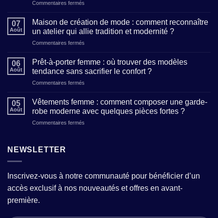
sur
Commentaires fermés
Mode
et
Maison de création de mode : comment reconnaître
07
style
Août
un atelier qui allie tradition et modernité ?
féminin
sur
Commentaires fermés
:
Maison
5
de
clés
Prêt-à-porter femme : où trouver des modèles
06
création
pour
Août
tendance sans sacrifier le confort ?
de
affirmer
sur
Commentaires fermés
mode
votre
Prêt-
:
personnalité
à-
comment
Vêtements femme : comment composer une garde-
à
05
porter
reconnaître
Août
robe moderne avec quelques pièces fortes ?
travers
femme
un
vos
sur
Commentaires fermés
:
atelier
tenues
Vêtements
où
qui
femme
trouver
allie
:
NEWSLETTER
des
tradition
comment
modèles
et
composer
tendance
modernité
une
sans
?
Inscrivez-vous à notre communauté pour bénéficier d’un
garde-
sacrifier
accès exclusif à nos nouveautés et offres en avant-
robe
le
moderne
confort
première.
avec
?
quelques