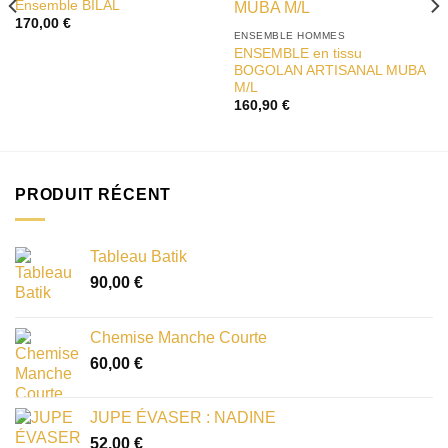
Ensemble BILAL
à la liste
à la liste
170,00
€
d’envies
d’envies
ENSEMBLE HOMMES
ENSEMBLE en tissu
BOGOLAN ARTISANAL MUBA
M/L
160,90
€
PRODUIT RÉCENT
Tableau Batik
90,00
€
Chemise Manche Courte
60,00
€
JUPE ÉVASER : NADINE
52,00
€