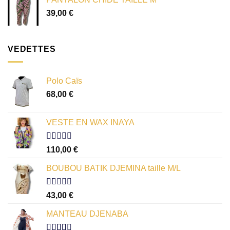
39,00
€
VEDETTES
Polo Caïs
68,00
€
VESTE EN WAX INAYA
Note
110,00
€
1.00
sur
BOUBOU BATIK DJEMINA taille M/L
5
Note
43,00
€
1.00
sur
MANTEAU DJENABA
5