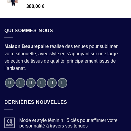
Note
380,00
€
2.54
sur 5
QUI SOMMES-NOUS
Maison Beaurepaire
réalise des tenues pour sublimer
votre silhouette, avec style en s’appuyant sur une large
sélection de tissus de qualité, principalement issus de
l’artisanat.
DERNIÈRES NOUVELLES
Mode et style féminin : 5 clés pour affirmer votre
08
Août
personnalité à travers vos tenues