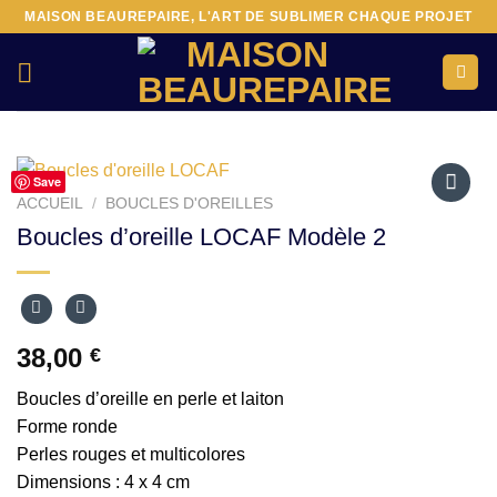
Passer
MAISON BEAUREPAIRE, L'ART DE SUBLIMER CHAQUE PROJET
au
contenu
Save
ACCUEIL
/
BOUCLES D'OREILLES
Ajouter
Boucles d’oreille LOCAF Modèle 2
à la liste
d’envies
38,00
€
Boucles d’oreille en perle et laiton
Forme ronde
Perles rouges et multicolores
Dimensions : 4 x 4 cm