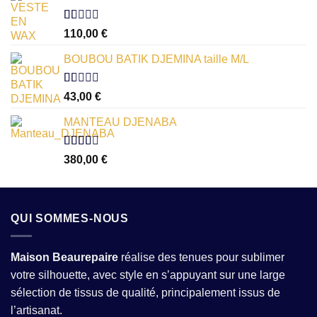
Note
110,00
€
1.00
sur
BOUBOU BATIK DJEMINA taille M/L
5
Note
43,00
€
1.00
sur
MANTEAU DJENABA
5
Note
380,00
€
2.54
sur 5
QUI SOMMES-NOUS
Maison Beaurepaire
réalise des tenues pour sublimer
votre silhouette, avec style en s’appuyant sur une large
sélection de tissus de qualité, principalement issus de
l’artisanat.