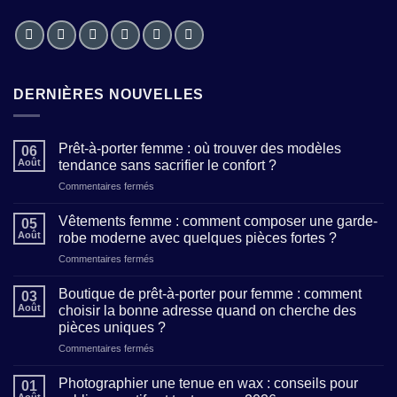
DERNIÈRES NOUVELLES
Prêt-à-porter femme : où trouver des modèles
06
Août
tendance sans sacrifier le confort ?
sur
Commentaires fermés
Prêt-
à-
Vêtements femme : comment composer une garde-
05
porter
Août
robe moderne avec quelques pièces fortes ?
femme
sur
Commentaires fermés
:
Vêtements
où
femme
trouver
Boutique de prêt-à-porter pour femme : comment
03
:
des
Août
choisir la bonne adresse quand on cherche des
comment
modèles
pièces uniques ?
composer
tendance
sur
Commentaires fermés
une
sans
Boutique
garde-
sacrifier
de
robe
Photographier une tenue en wax : conseils pour
le
01
prêt-
moderne
confort