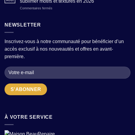
Août
sublimer motifs et textures en 2026
à-
avec
?
sur
Commentaires fermés
porter
quelques
Photographier
pour
pièces
une
femme
fortes
tenue
NEWSLETTER
:
?
en
comment
wax
choisir
:
la
Inscrivez-vous à notre communauté pour bénéficier d’un
conseils
bonne
accès exclusif à nos nouveautés et offres en avant-
pour
adresse
sublimer
quand
première.
motifs
on
et
cherche
textures
des
en
pièces
2026
uniques
?
À VOTRE SERVICE