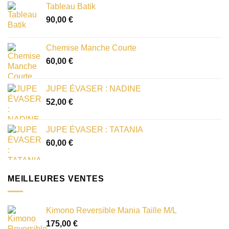
Tableau Batik
90,00
€
Chemise Manche Courte
60,00
€
JUPE ÉVASER : NADINE
52,00
€
JUPE ÉVASER : TATANIA
60,00
€
MEILLEURES VENTES
Kimono Reversible Mania Taille M/L
175,00
€