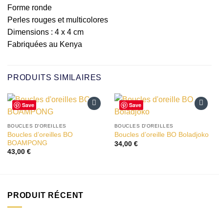
Forme ronde
Perles rouges et multicolores
Dimensions : 4 x 4 cm
Fabriquées au Kenya
PRODUITS SIMILAIRES
Save
Save
Ajouter
Ajouter
à la liste
à la liste
BOUCLES D'OREILLES
BOUCLES D'OREILLES
d’envies
d’envies
Boucles d’oreilles BO
Boucles d’oreille BO Boladjoko
BOAMPONG
34,00
€
43,00
€
PRODUIT RÉCENT