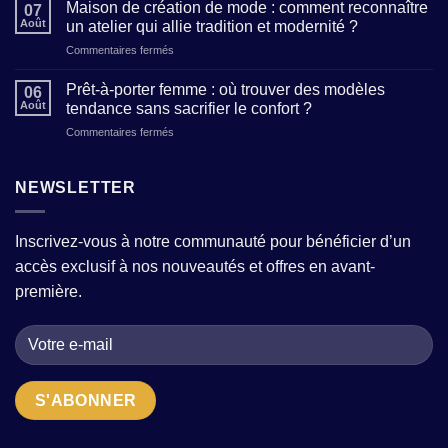
et
ses
Maison de création de mode : comment reconnaître
07
style
mesures
Août
un atelier qui allie tradition et modernité ?
féminin
et
sur
Commentaires fermés
:
décrypter
Maison
5
les
de
clés
Prêt-à-porter femme : où trouver des modèles
tailles
06
création
pour
Août
tendance sans sacrifier le confort ?
(sans
de
affirmer
mauvaises
sur
Commentaires fermés
mode
votre
surprises)
Prêt-
:
personnalité
?
à-
comment
à
porter
NEWSLETTER
reconnaître
travers
femme
un
vos
:
atelier
tenues
où
qui
Inscrivez-vous à notre communauté pour bénéficier d’un
trouver
allie
accès exclusif à nos nouveautés et offres en avant-
des
tradition
modèles
et
première.
tendance
modernité
sans
?
sacrifier
le
confort
?