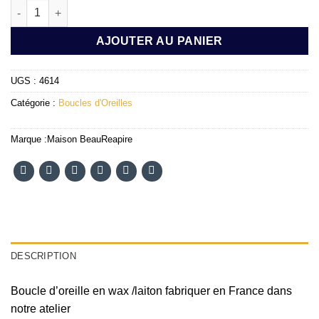
quantité de BOUCLE D'OREILLES EN WAX KASSIM
AJOUTER AU PANIER
UGS :
4614
Catégorie :
Boucles d'Oreilles
Marque :
Maison BeauReapire
DESCRIPTION
Boucle d’oreille en wax /laiton fabriquer en France dans
notre atelier