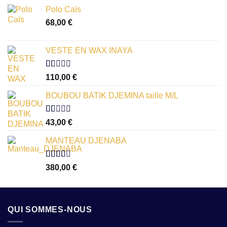
Polo Caïs
68,00
€
VESTE EN WAX INAYA
Note
110,00
€
1.00
sur
BOUBOU BATIK DJEMINA taille M/L
5
Note
43,00
€
1.00
sur
MANTEAU DJENABA
5
Note
380,00
€
2.54
sur 5
QUI SOMMES-NOUS