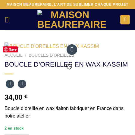
Passer
MAISON BEAUREPAIRE, L'ART DE SUBLIMER CHAQUE PROJET
au
contenu
Save
ACCUEIL
/
BOUCLES D'OREILLES
BOUCLE D’OREILLES EN WAX KASSIM
Ajouter à la liste d’envies
34,00
€
Boucle d’oreille en wax /laiton fabriquer en France dans
notre atelier
2 en stock