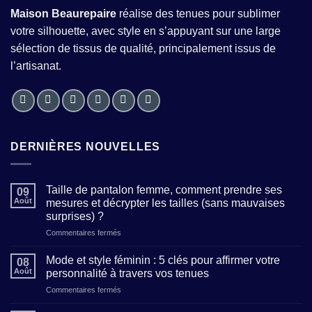
Maison Beaurepaire
réalise des tenues pour sublimer
votre silhouette, avec style en s’appuyant sur une large
sélection de tissus de qualité, principalement issus de
l’artisanat.
DERNIÈRES NOUVELLES
Taille de pantalon femme, comment prendre ses
09
Août
mesures et décrypter les tailles (sans mauvaises
surprises) ?
sur
Commentaires fermés
Taille
de
Mode et style féminin : 5 clés pour affirmer votre
08
pantalon
Août
personnalité à travers vos tenues
femme,
sur
Commentaires fermés
comment
Mode
prendre