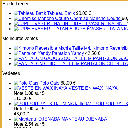
Produit récent
Tableau Batik
90,00
€
Chemise Manche Courte
60
JUPE ÉVASER : NADINE
JUPE ÉVASER : TATANIA
Meilleures ventes
Kimono Reversibl
Pantalon Yandy
42,50
€
PANTALON GAO
PANTALON CHIDE TA
Vedettes
Polo Caïs
68,00
€
VESTE EN WAX INAYA
Note
1.00
sur 5
110,00
€
BOUBOU BATIK 
Note
1.00
sur 5
43,00
€
MANTEAU DJENABA
Note
2.54
sur 5