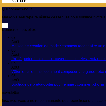
380,00
€
Qui sommes-nous
Maison Beaurepaire
réalise des tenues pour sublimer votre si
Dernières nouvelles
07
Août
Maison de création de mode : comment reconnaître un ateli
06
Août
Prêt-à-porter femme : où trouver des modèles tendance sa
05
Août
Vêtements femme : comment composer une garde-robe m
03
Août
Boutique de prêt-à-porter pour femme : comment choisir
newsletter
Inscrivez-vous à notre communauté pour bénéficier d’un accès 