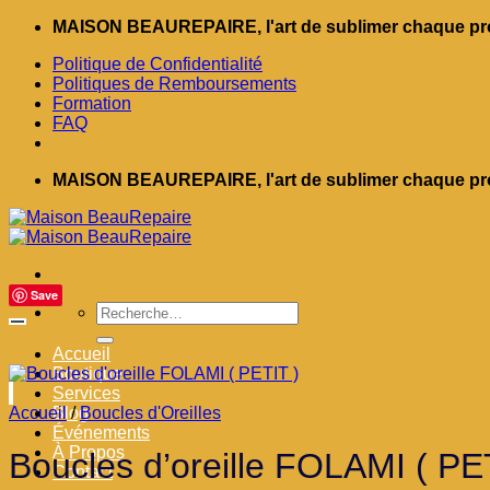
Passer
MAISON BEAUREPAIRE, l'art de sublimer chaque pro
au
Politique de Confidentialité
contenu
Politiques de Remboursements
Formation
FAQ
MAISON BEAUREPAIRE, l'art de sublimer chaque pro
Save
Recherche
pour :
Accueil
Boutique
Services
Accueil
Blog
/
Boucles d'Oreilles
Événements
À Propos
Boucles d’oreille FOLAMI ( PE
Contact