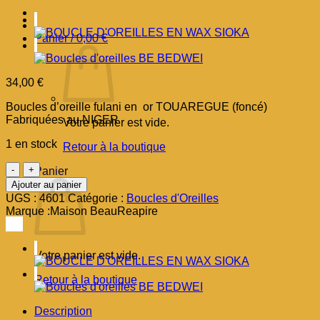
Panier /
0,00
€
34,00
€
Boucles d’oreille fulani en or TOUAREGUE (foncé)
Fabriquées au NIGER
Votre panier est vide.
1 en stock
Retour à la boutique
quantité
Panier
de
Ajouter au panier
Boucles
UGS :
4601
Catégorie :
Boucles d'Oreilles
d'oreille
Marque :
Maison BeauReapire
FOLAMI
(
PETIT
Votre panier est vide.
)
Retour à la boutique
Description