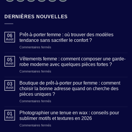
DERNIÈRES NOUVELLES
Prêt-à-porter femme : où trouver des modèles
06
Août
tendance sans sacrifier le confort ?
sur
Commentaires fermés
Prêt-
à-
Vêtements femme : comment composer une garde-
05
porter
Août
robe moderne avec quelques pièces fortes ?
femme
sur
Commentaires fermés
:
Vêtements
où
femme
trouver
Boutique de prêt-à-porter pour femme : comment
03
:
des
Août
choisir la bonne adresse quand on cherche des
comment
modèles
pièces uniques ?
composer
tendance
sur
Commentaires fermés
une
sans
Boutique
garde-
sacrifier
de
robe
Photographier une tenue en wax : conseils pour
le
01
prêt-
moderne
confort
Août
sublimer motifs et textures en 2026
à-
avec
?
sur
Commentaires fermés
porter
quelques
Photographier
pour
pièces