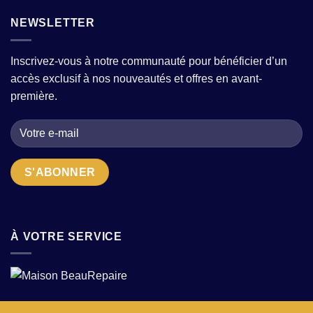
une
femme
fortes
tenue
NEWSLETTER
:
?
en
comment
wax
choisir
:
la
Inscrivez-vous à notre communauté pour bénéficier d’un
conseils
bonne
accès exclusif à nos nouveautés et offres en avant-
pour
adresse
sublimer
quand
première.
motifs
on
et
cherche
textures
des
en
pièces
2026
uniques
?
À VOTRE SERVICE