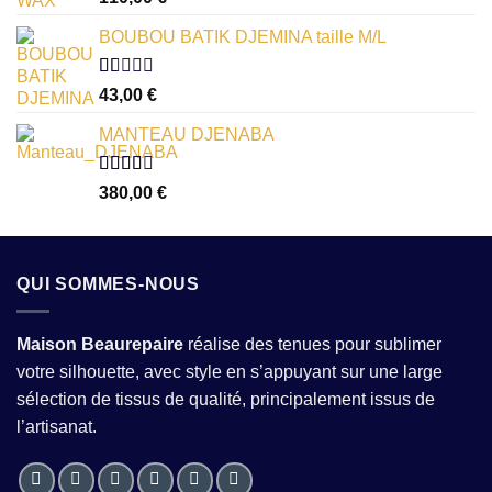
1.00
sur
BOUBOU BATIK DJEMINA taille M/L
5
Note
43,00
€
1.00
sur
MANTEAU DJENABA
5
Note
380,00
€
2.54
sur 5
QUI SOMMES-NOUS
Maison Beaurepaire
réalise des tenues pour sublimer
votre silhouette, avec style en s’appuyant sur une large
sélection de tissus de qualité, principalement issus de
l’artisanat.