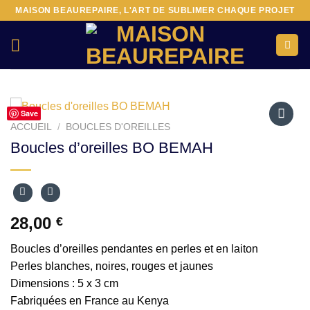
Passer
MAISON BEAUREPAIRE, L'ART DE SUBLIMER CHAQUE PROJET
au
contenu
Save
ACCUEIL
/
BOUCLES D'OREILLES
Ajouter
Boucles d’oreilles BO BEMAH
à la liste
d’envies
28,00
€
Boucles d’oreilles pendantes en perles et en laiton
Perles blanches, noires, rouges et jaunes
Dimensions : 5 x 3 cm
Fabriquées en France au Kenya