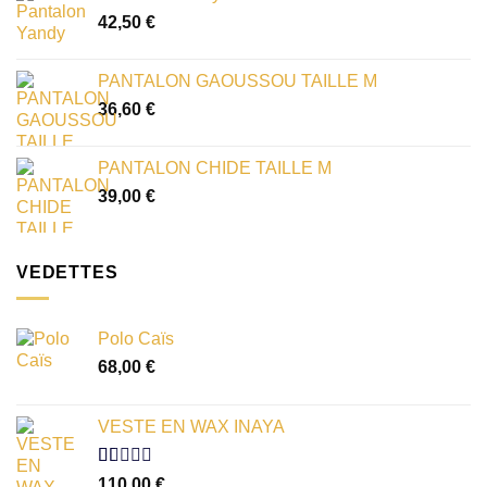
42,50
€
PANTALON GAOUSSOU TAILLE M
36,60
€
PANTALON CHIDE TAILLE M
39,00
€
VEDETTES
Polo Caïs
68,00
€
VESTE EN WAX INAYA
Note
110,00
€