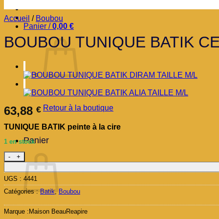
Accueil
/
Boubou
Panier /
0,00
€
BOUBOU TUNIQUE BATIK CE
Retour à la boutique
63,88
€
TUNIQUE BATIK peinte à la cire
Panier
1 en stock
quantité de BOUBOU TUNIQUE BATIK CELINE M/L
UGS :
4441
Catégories :
Batik
,
Boubou
Marque :
Maison BeauReapire