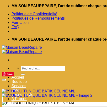
Passer
MAISON BEAUREPAIRE, l'art de sublimer chaque pro
au
Politique de Confidentialité
contenu
Politiques de Remboursements
Formation
FAQ
MAISON BEAUREPAIRE, l'art de sublimer chaque pro
Recherche
pour :
Save
Accueil
Boutique
Services
Blog
Événements
À Propos
Contact