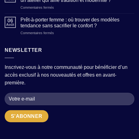
un atelier qui allie tradition et modernité ?
féminin
et
sur
Commentaires fermés
:
décrypter
Maison
5
les
de
clés
Prêt-à-porter femme : où trouver des modèles
tailles
06
création
pour
Août
tendance sans sacrifier le confort ?
(sans
de
affirmer
mauvaises
sur
Commentaires fermés
mode
votre
surprises)
Prêt-
:
personnalité
?
à-
comment
à
porter
NEWSLETTER
reconnaître
travers
femme
un
vos
:
atelier
tenues
où
qui
Inscrivez-vous à notre communauté pour bénéficier d’un
trouver
allie
accès exclusif à nos nouveautés et offres en avant-
des
tradition
modèles
et
première.
tendance
modernité
sans
?
sacrifier
le
confort
?