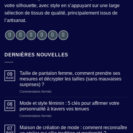
votre silhouette, avec style en s’appuyant sur une large
sélection de tissus de qualité, principalement issus de
l’artisanat.
DERNIÈRES NOUVELLES
Taille de pantalon femme, comment prendre ses
09
Août
mesures et décrypter les tailles (sans mauvaises
surprises) ?
sur
Commentaires fermés
Taille
de
Mode et style féminin : 5 clés pour affirmer votre
08
pantalon
Août
personnalité à travers vos tenues
femme,
sur
Commentaires fermés
comment
Mode
prendre
et
ses
Maison de création de mode : comment reconnaître
07
style
mesures
Août