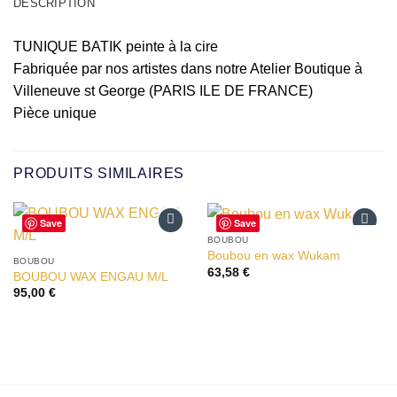
DESCRIPTION
TUNIQUE BATIK peinte à la cire
Fabriquée par nos artistes dans notre Atelier Boutique à
Villeneuve st George (PARIS ILE DE FRANCE)
Pièce unique
PRODUITS SIMILAIRES
Save
Save
BOUBOU
Ajouter
Ajouter
Boubou en wax Wukam
à la liste
à la liste
BOUBOU
63,58
€
d’envies
d’envies
BOUBOU WAX ENGAU M/L
95,00
€