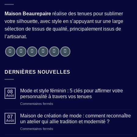
Maison Beaurepaire
réalise des tenues pour sublimer
votre silhouette, avec style en s’appuyant sur une large
sélection de tissus de qualité, principalement issus de
l’artisanat.
DERNIÈRES NOUVELLES
Mode et style féminin : 5 clés pour affirmer votre
08
Août
personnalité à travers vos tenues
sur
Commentaires fermés
Mode
et
Maison de création de mode : comment reconnaître
07
style
Août
un atelier qui allie tradition et modernité ?
féminin
sur
Commentaires fermés
:
Maison
5