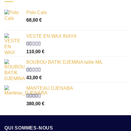
Polo Caïs
68,00
€
VESTE EN WAX INAYA
Note
110,00
€
1.00
sur
BOUBOU BATIK DJEMINA taille M/L
5
Note
43,00
€
1.00
sur
MANTEAU DJENABA
5
Note
380,00
€
2.54
sur 5
QUI SOMMES-NOUS