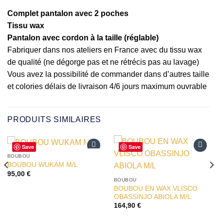
Complet pantalon avec 2 poches
Tissu wax
Pantalon avec cordon à la taille (réglable)
Fabriquer dans nos ateliers en France avec du tissu wax
de qualité (ne dégorge pas et ne rétrécis pas au lavage)
Vous avez la possibilité de commander dans d’autres taille
et colories délais de livraison 4/6 jours maximum ouvrable
PRODUITS SIMILAIRES
Save
Save
BOUBOU
Ajouter
Ajouter
BOUBOU WUKAM M/L
à la liste
à la liste
95,00
€
d’envies
d’envies
BOUBOU
BOUBOU EN WAX VLISCO
OBASSINJO ABIOLA M/L
164,90
€