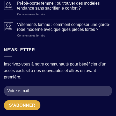
de
clés
Prêt-à-porter femme : où trouver des modèles
06
création
pour
Août
tendance sans sacrifier le confort ?
de
affirmer
sur
Commentaires fermés
mode
votre
Prêt-
:
personnalité
à-
comment
Vêtements femme : comment composer une garde-
à
05
porter
reconnaître
Août
robe moderne avec quelques pièces fortes ?
travers
femme
un
vos
sur
Commentaires fermés
:
atelier
tenues
Vêtements
où
qui
femme
trouver
allie
:
NEWSLETTER
des
tradition
comment
modèles
et
composer
tendance
modernité
une
sans
?
Inscrivez-vous à notre communauté pour bénéficier d’un
garde-
sacrifier
accès exclusif à nos nouveautés et offres en avant-
robe
le
moderne
confort
première.
avec
?
quelques
pièces
fortes
?