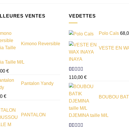
ILLEURES VENTES
VEDETTES
Polo Caïs
68,
Kimono Reversible
VESTE EN W
INAYA
a Taille M/L
,00
€
Note
110,00
€
1.00
Pantalon Yandy
sur
5
50
€
BOUBOU BAT
PANTALON
DJEMINA taille M/L