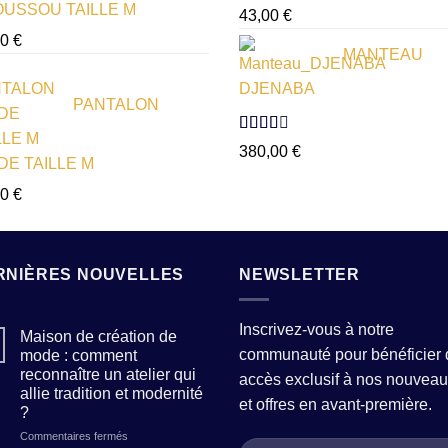
USSOU TAILLE M
Note
43,00
€
1.00
60
€
sur
MANTEAU
5
DJENABA
PANTALON
Note
380,00
€
2.54
DE TAILLE M
sur 5
00
€
RNIÈRES NOUVELLES
NEWSLETTER
Inscrivez-vous à notre
Maison de création de
communauté pour bénéficier 
mode : comment
reconnaître un atelier qui
accès exclusif à nos nouveau
allie tradition et modernité
et offres en avant-première.
?
sur
Commentaires fermés