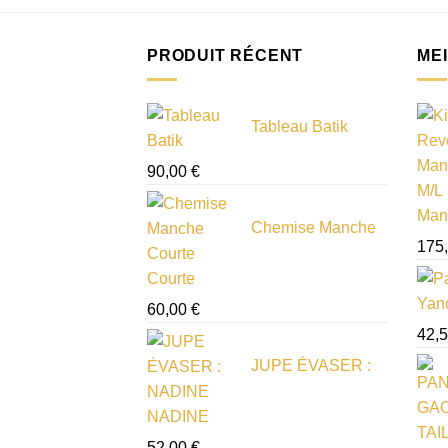
PRODUIT RÉCENT
ME
Tableau Batik
90,00
€
Mani
Chemise Manche
175
Courte
60,00
€
42,
JUPE ÉVASER :
NADINE
52,00
€