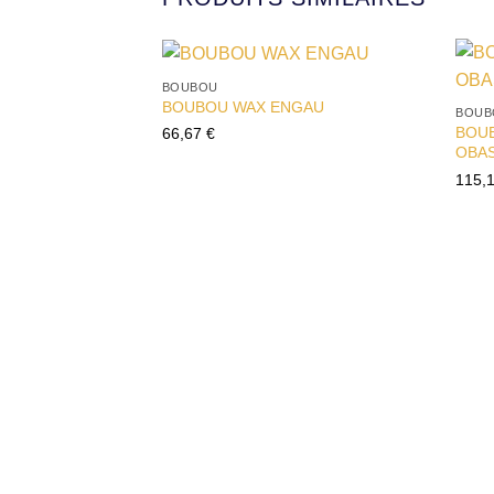
BOUBOU
Ajouter
BOUBOU WAX ENGAU
BOUB
à la liste
BOUB
d’envies
66,67
€
OBAS
115,