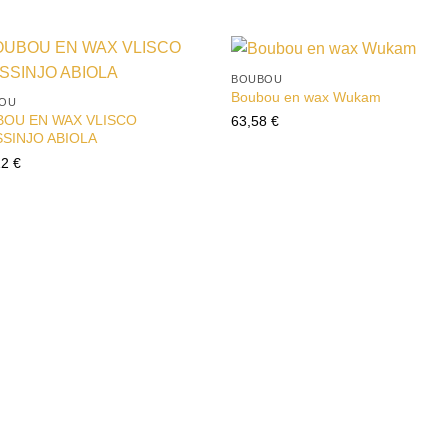
BOUBOU
Ajouter
Ajou
Boubou en wax Wukam
OU
à la liste
à la l
OU EN WAX VLISCO
d’envies
d’env
63,58
€
SINJO ABIOLA
12
€