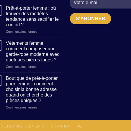
Maison
de
Prêt-à-porter femme : où
création
trouver des modèles
de
tendance sans sacrifier le
mode
confort ?
:
comment
sur
Commentaires fermés
reconnaître
Prêt-
un
à-
Vêtements femme :
atelier
porter
comment composer une
qui
femme
garde-robe moderne avec
allie
:
quelques pièces fortes ?
tradition
où
et
trouver
sur
Commentaires fermés
modernité
des
Vêtements
?
modèles
femme
Boutique de prêt-à-porter
tendance
:
pour femme : comment
sans
comment
choisir la bonne adresse
sacrifier
composer
quand on cherche des
le
une
pièces uniques ?
confort
garde-
?
robe
sur
Commentaires fermés
moderne
Boutique
avec
de
quelques
prêt-
S DE REMBOURSEMENTS
pièces
FORMATION
FAQ
à-