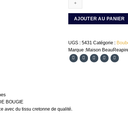
short
Yetam
AJOUTER AU PANIER
UGS :
5431
Catégorie :
Boub
Marque :
Maison BeauReapir
hes
DE BOUGIE
e avec du tissu cretonne de qualité.