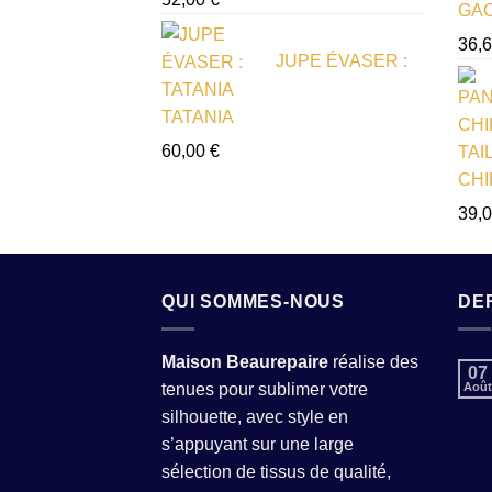
GAO
36,
JUPE ÉVASER :
TATANIA
60,00
€
CHI
39,
QUI SOMMES-NOUS
DE
Maison Beaurepaire
réalise des
07
tenues pour sublimer votre
Août
silhouette, avec style en
s’appuyant sur une large
sélection de tissus de qualité,