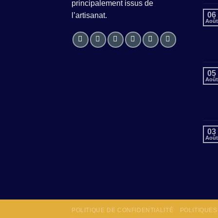
principalement issus de
06
l’artisanat.
Août
05
Août
03
Août
POLITIQUE DE CONFIDENTIALITÉ
POLITIQUE