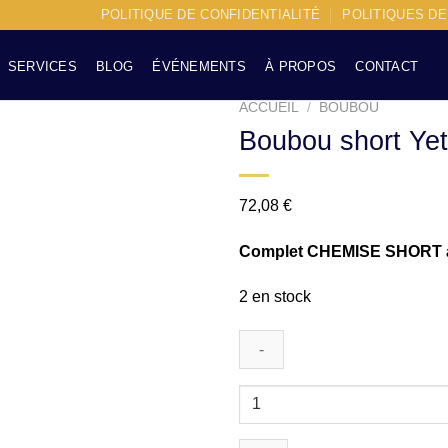
POLITIQUE DE CONFIDENTIALITÉ
POLITIQUES D
SERVICES
BLOG
ÉVÉNEMENTS
À PROPOS
CONTACT
ACCUEIL
/
BOUBOU
Boubou short Ye
Ajouter
à la liste
d’envies
72,08
€
Complet CHEMISE SHORT a
2 en stock
quantité
de
Boubou