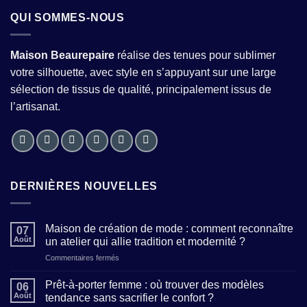
QUI SOMMES-NOUS
Maison Beaurepaire
réalise des tenues pour sublimer
votre silhouette, avec style en s’appuyant sur une large
sélection de tissus de qualité, principalement issus de
l’artisanat.
DERNIÈRES NOUVELLES
Maison de création de mode : comment reconnaître
07
Août
un atelier qui allie tradition et modernité ?
sur
Commentaires fermés
Maison
de
Prêt-à-porter femme : où trouver des modèles
06
création
Août
tendance sans sacrifier le confort ?
de