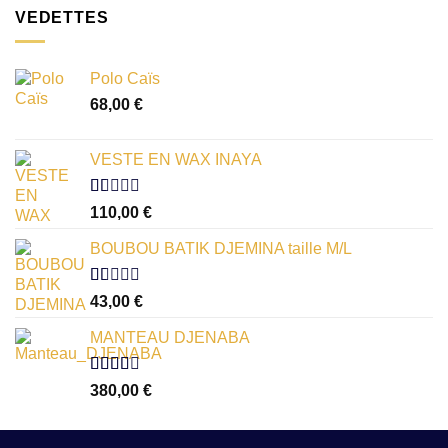
VEDETTES
Polo Caïs
68,00
€
VESTE EN WAX INAYA
Note
110,00
€
1.00
sur
BOUBOU BATIK DJEMINA taille M/L
5
Note
43,00
€
1.00
sur
MANTEAU DJENABA
5
Note
380,00
€
2.54
sur 5