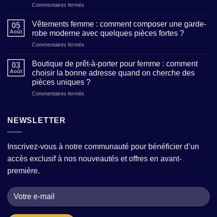
sur
Commentaires fermés
mode
Prêt-
:
à-
comment
Vêtements femme : comment composer une garde-
05
porter
reconnaître
Août
robe moderne avec quelques pièces fortes ?
femme
un
sur
Commentaires fermés
:
atelier
Vêtements
où
qui
femme
trouver
Boutique de prêt-à-porter pour femme : comment
allie
03
:
des
Août
choisir la bonne adresse quand on cherche des
tradition
comment
modèles
et
pièces uniques ?
composer
tendance
modernité
sur
Commentaires fermés
une
sans
?
Boutique
garde-
sacrifier
de
robe
le
prêt-
moderne
NEWSLETTER
confort
à-
avec
?
porter
quelques
pour
pièces
Inscrivez-vous à notre communauté pour bénéficier d’un
femme
fortes
accès exclusif à nos nouveautés et offres en avant-
:
?
comment
première.
choisir
la
bonne
adresse
quand
on