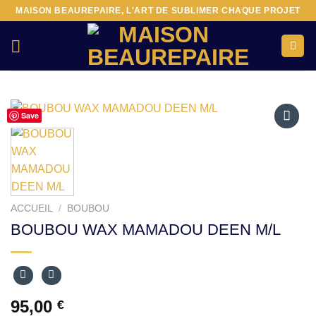
Passer
MAISON BEAUREPAIRE, L'ART DE SUBLIMER CHAQUE PROJET
au
contenu
Save
Ajouter
à la liste
d’envies
ACCUEIL
/
BOUBOU
BOUBOU WAX MAMADOU DEEN M/L
95,00
€