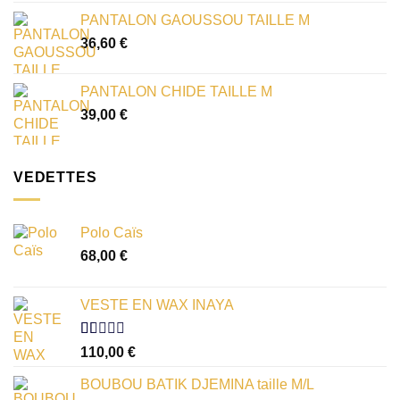
PANTALON GAOUSSOU TAILLE M
36,60
€
PANTALON CHIDE TAILLE M
39,00
€
VEDETTES
Polo Caïs
68,00
€
VESTE EN WAX INAYA
Note
110,00
€
1.00
sur
BOUBOU BATIK DJEMINA taille M/L
5