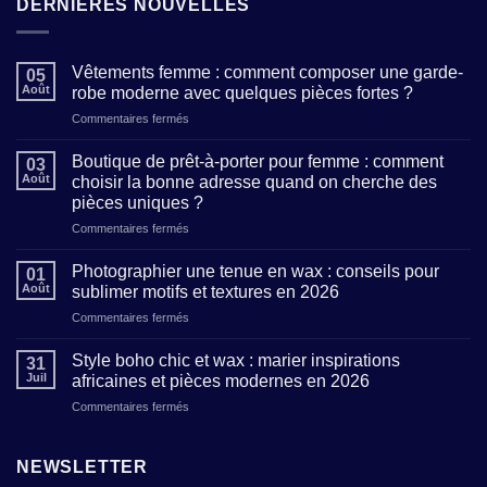
DERNIÈRES NOUVELLES
Vêtements femme : comment composer une garde-
05
Août
robe moderne avec quelques pièces fortes ?
sur
Commentaires fermés
Vêtements
femme
Boutique de prêt-à-porter pour femme : comment
03
:
Août
choisir la bonne adresse quand on cherche des
comment
pièces uniques ?
composer
sur
Commentaires fermés
une
Boutique
garde-
de
robe
Photographier une tenue en wax : conseils pour
01
prêt-
moderne
Août
sublimer motifs et textures en 2026
à-
avec
sur
Commentaires fermés
porter
quelques
Photographier
pour
pièces
une
femme
Style boho chic et wax : marier inspirations
fortes
31
tenue
:
?
Juil
africaines et pièces modernes en 2026
en
comment
sur
Commentaires fermés
wax
choisir
Style
:
la
boho
conseils
bonne
chic
NEWSLETTER
pour
adresse
et
sublimer
quand