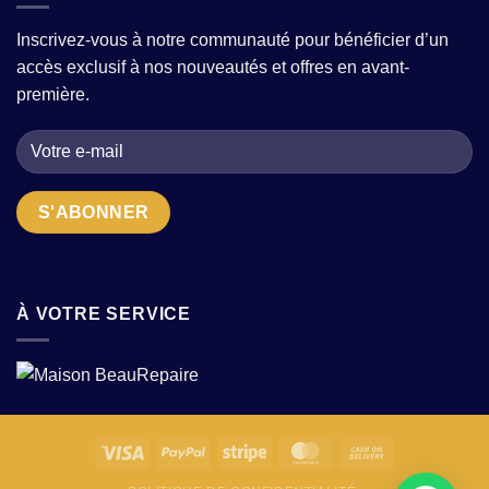
wax
motifs
on
:
et
cherche
Inscrivez-vous à notre communauté pour bénéficier d’un
marier
textures
des
accès exclusif à nos nouveautés et offres en avant-
inspirations
en
pièces
africaines
2026
première.
uniques
et
?
pièces
modernes
en
2026
À VOTRE SERVICE