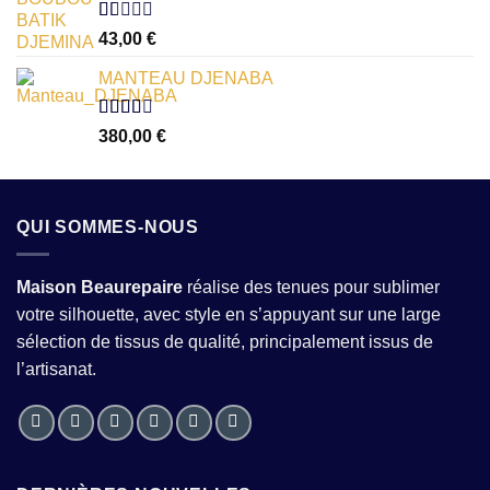
Note
43,00
€
1.00
sur
MANTEAU DJENABA
5
Note
380,00
€
2.54
sur 5
QUI SOMMES-NOUS
Maison Beaurepaire
réalise des tenues pour sublimer
votre silhouette, avec style en s’appuyant sur une large
sélection de tissus de qualité, principalement issus de
l’artisanat.