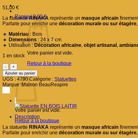
51,00
€
Panier /
0,00
€
La statuette
RINAKA
représente un
masque africain
finement 
Parfaite pour enrichir une
décoration murale ou sur étagère
🔸
Matériau
: Bois
🔸
Dimensions
: 24 x 7 cm
🔸 Utilisation :
Décoration africaine
,
objet artisanal
,
ambianc
Votre panier est vide.
1 en stock
Retour à la boutique
quantité
de
Ajouter au panier
Panier
Statuette
UGS :
4790
Catégorie :
Statuettes
EN
Marque :
Maison BeauReapire
BOIS
RINAKA
Votre panier est vide.
Description
Retour à la boutique
La statuette
RINAKA
représente un
masque africain
finement 
Parfaite pour enrichir une
décoration murale ou sur étagère