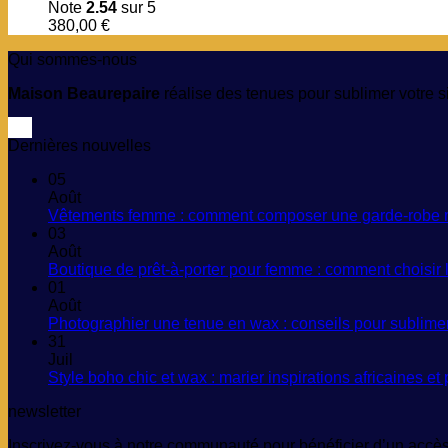
Note
2.54
sur 5
380,00
€
Qui sommes-nous
Maison Beaurepaire
réalise des tenues pour sublimer votre si
Dernières nouvelles
05
Août
Vêtements femme : comment composer une garde-robe m
03
Août
Boutique de prêt-à-porter pour femme : comment choisir
01
Août
Photographier une tenue en wax : conseils pour sublimer
31
Juil
Style boho chic et wax : marier inspirations africaines 
newsletter
Inscrivez-vous à notre communauté pour bénéficier d’un accès 