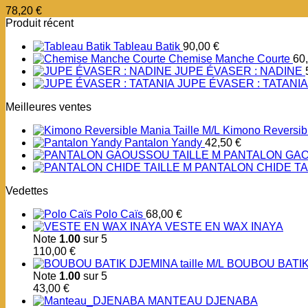
78,20
€
Produit récent
Tableau Batik
90,00
€
Chemise Manche Courte
60
JUPE ÉVASER : NADINE
JUPE ÉVASER : TATANIA
Meilleures ventes
Kimono Reversibl
Pantalon Yandy
42,50
€
PANTALON GAO
PANTALON CHIDE TA
Vedettes
Polo Caïs
68,00
€
VESTE EN WAX INAYA
Note
1.00
sur 5
110,00
€
BOUBOU BATIK 
Note
1.00
sur 5
43,00
€
MANTEAU DJENABA