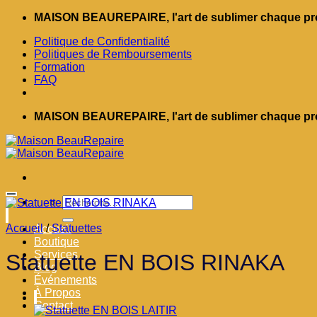
Passer
MAISON BEAUREPAIRE, l'art de sublimer chaque pro
au
Politique de Confidentialité
contenu
Politiques de Remboursements
Formation
FAQ
MAISON BEAUREPAIRE, l'art de sublimer chaque pro
Recherche
pour :
Accueil
/
Statuettes
Accueil
Boutique
Services
Statuette EN BOIS RINAKA
Blog
Événements
À Propos
Contact