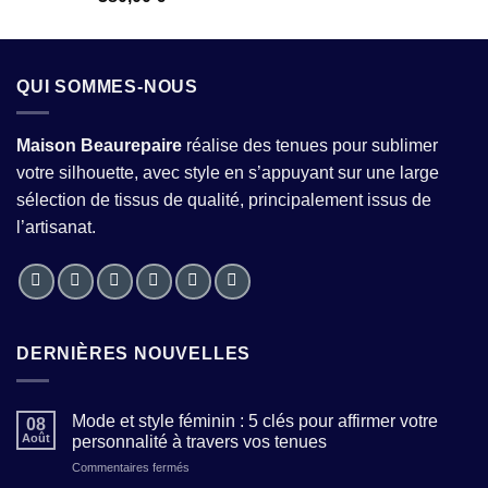
2.54
sur 5
QUI SOMMES-NOUS
Maison Beaurepaire
réalise des tenues pour sublimer
votre silhouette, avec style en s’appuyant sur une large
sélection de tissus de qualité, principalement issus de
l’artisanat.
DERNIÈRES NOUVELLES
Mode et style féminin : 5 clés pour affirmer votre
08
Août
personnalité à travers vos tenues
sur
Commentaires fermés
Mode