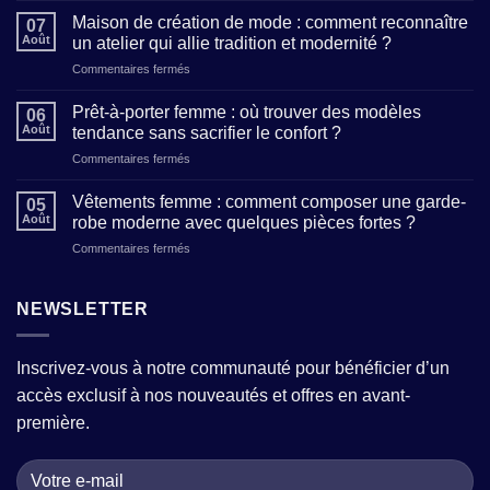
et
Maison de création de mode : comment reconnaître
07
style
Août
un atelier qui allie tradition et modernité ?
féminin
sur
Commentaires fermés
:
Maison
5
de
clés
Prêt-à-porter femme : où trouver des modèles
06
création
pour
Août
tendance sans sacrifier le confort ?
de
affirmer
sur
Commentaires fermés
mode
votre
Prêt-
:
personnalité
à-
comment
Vêtements femme : comment composer une garde-
à
05
porter
reconnaître
Août
robe moderne avec quelques pièces fortes ?
travers
femme
un
vos
sur
Commentaires fermés
:
atelier
tenues
Vêtements
où
qui
femme
trouver
allie
:
NEWSLETTER
des
tradition
comment
modèles
et
composer
tendance
modernité
une
sans
?
Inscrivez-vous à notre communauté pour bénéficier d’un
garde-
sacrifier
accès exclusif à nos nouveautés et offres en avant-
robe
le
moderne
confort
première.
avec
?
quelques
pièces
fortes