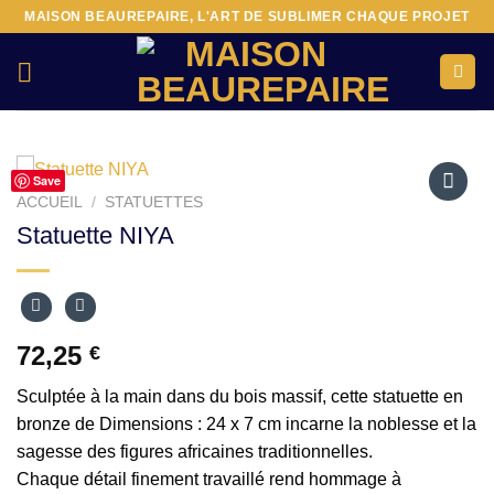
Passer
MAISON BEAUREPAIRE, L'ART DE SUBLIMER CHAQUE PROJET
au
contenu
Save
ACCUEIL
/
STATUETTES
Ajouter
Statuette NIYA
à la liste
d’envies
72,25
€
Sculptée à la main dans du bois massif, cette statuette en
bronze de Dimensions : 24 x 7 cm incarne la noblesse et la
sagesse des figures africaines traditionnelles.
Chaque détail finement travaillé rend hommage à