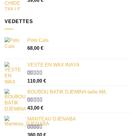
39,00
€
VEDETTES
Polo Caïs
68,00
€
VESTE EN WAX INAYA
Note
110,00
€
1.00
sur
BOUBOU BATIK DJEMINA taille M/L
5
Note
43,00
€
1.00
sur
MANTEAU DJENABA
5
Note
380,00
€