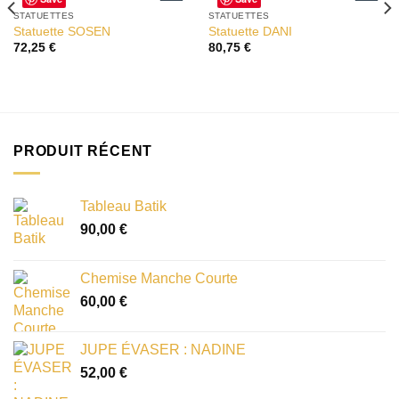
STATUETTES
STATUETTES
Ajouter
Ajouter
Statuette SOSEN
Statuette DANI
à la liste
à la liste
72,25
€
80,75
€
d’envies
d’envies
PRODUIT RÉCENT
Tableau Batik
90,00
€
Chemise Manche Courte
60,00
€
JUPE ÉVASER : NADINE
52,00
€