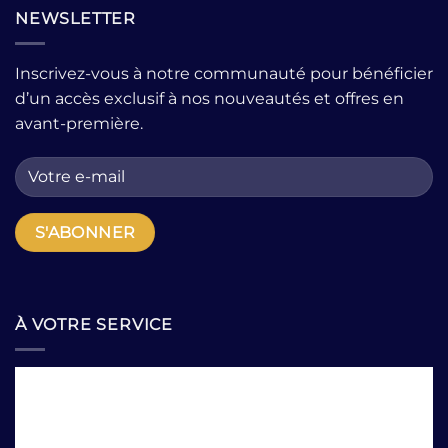
travers
porter
NEWSLETTER
reconnaître
vos
femme
un
tenues
:
atelier
où
qui
Inscrivez-vous à notre communauté pour bénéficier
trouver
allie
d’un accès exclusif à nos nouveautés et offres en
des
tradition
modèles
et
avant-première.
tendance
modernité
sans
?
sacrifier
le
confort
?
À VOTRE SERVICE