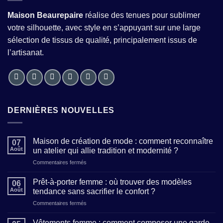
Maison Beaurepaire
réalise des tenues pour sublimer
votre silhouette, avec style en s’appuyant sur une large
sélection de tissus de qualité, principalement issus de
l’artisanat.
DERNIÈRES NOUVELLES
Maison de création de mode : comment reconnaître
07
Août
un atelier qui allie tradition et modernité ?
sur
Commentaires fermés
Maison
de
Prêt-à-porter femme : où trouver des modèles
06
création
Août
tendance sans sacrifier le confort ?
de
sur
Commentaires fermés
mode
Prêt-
:
à-
comment
Vêtements femme : comment composer une garde-