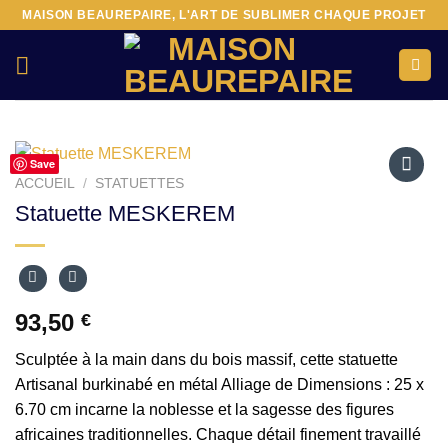
Passer
MAISON BEAUREPAIRE, L'ART DE SUBLIMER CHAQUE PROJET
au
contenu
Save
ACCUEIL
/
STATUETTES
Ajouter
Statuette MESKEREM
à la liste
d’envies
93,50
€
Sculptée à la main dans du bois massif, cette statuette
Artisanal burkinabé en métal Alliage de Dimensions : 25 x
6.70 cm incarne la noblesse et la sagesse des figures
africaines traditionnelles. Chaque détail finement travaillé