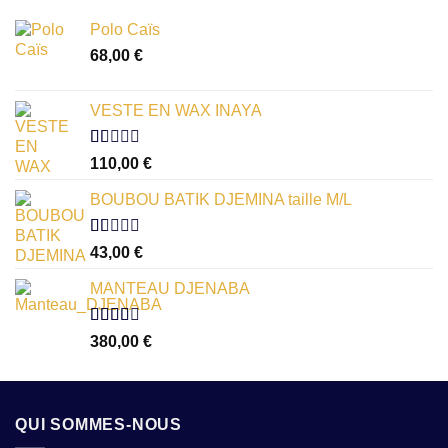
Polo Caïs
68,00
€
VESTE EN WAX INAYA
Note
110,00
€
1.00
sur
BOUBOU BATIK DJEMINA taille M/L
5
Note
43,00
€
1.00
sur
MANTEAU DJENABA
5
Note
380,00
€
2.54
sur 5
QUI SOMMES-NOUS