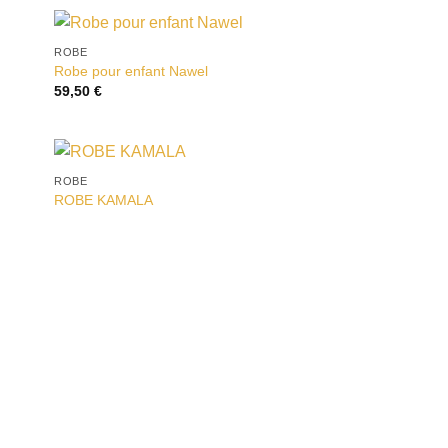
ROBE
ter
Ajouter
Robe pour enfant Nawel
liste
à la liste
59,50
€
vies
d’envies
ROBE
ter
Ajouter
ROBE KAMALA
liste
à la liste
vies
d’envies