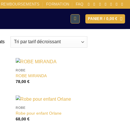
E REMBOURSEMENTS
FORMATION
FAQ
PANIER /
0,00
€
Trié
ats
par
prix
décroissant
ROBE
ter
Ajouter
ROBE MIRANDA
liste
à la liste
78,00
€
vies
d’envies
ROBE
ter
Ajouter
Robe pour enfant Orlane
liste
à la liste
68,00
€
vies
d’envies