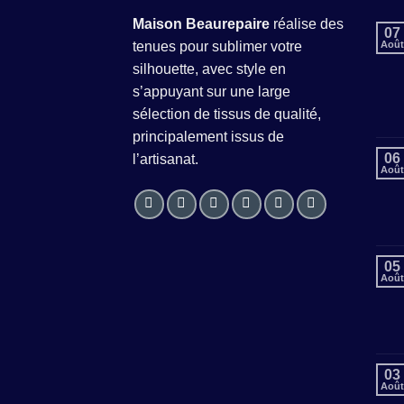
Maison Beaurepaire
réalise des
07
tenues pour sublimer votre
Août
silhouette, avec style en
s’appuyant sur une large
sélection de tissus de qualité,
principalement issus de
06
l’artisanat.
Août
05
Août
03
Août