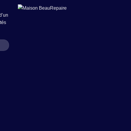
d’un
tés