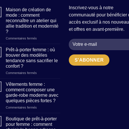
Inscrivez-vous à notre
Maison de création de
communauté pour bénéficier 
mode : comment
reconnaître un atelier qui
accès exclusif à nos nouveau
allie tradition et modernité
et offres en avant-première.
?
sur
Commentaires fermés
Maison
de
Prêt-à-porter femme : où
création
trouver des modèles
de
tendance sans sacrifier le
mode
confort ?
:
comment
sur
Commentaires fermés
reconnaître
Prêt-
un
à-
Vêtements femme :
atelier
porter
comment composer une
qui
femme
garde-robe moderne avec
allie
:
quelques pièces fortes ?
tradition
où
et
trouver
sur
Commentaires fermés
modernité
des
Vêtements
?
modèles
femme
Boutique de prêt-à-porter
tendance
:
pour femme : comment
sans
comment