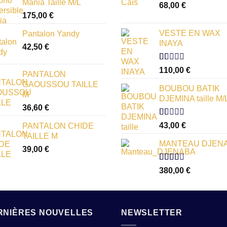
Mania Taille M/L
68,00
€
175,00
€
VESTE EN WAX
Pantalon Yandy
INAYA
42,50
€
Note
110,00
€
PANTALON
1.00
GAOUSSOU TAILLE
sur
BOUBOU BATIK
5
M
DJEMINA taille M/
36,60
€
Note
43,00
€
PANTALON CHIDE
1.00
TAILLE M
sur
MANTEAU DJEN
5
39,00
€
Note
380,00
€
2.54
sur 5
RNIÈRES NOUVELLES
NEWSLETTER