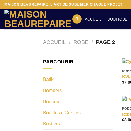
Passer
MAISON BEAUREPAIRE, L'ART DE SUBLIMER CHAQUE PROJET
au
contenu
ACCUEIL
BOUTIQUE
ACCUEIL
/
ROBE
/
PAGE 2
PARCOURIR
ROB
ROB
Batik
97,
Bombers
Boubou
ROB
Boucles d'Oreilles
Robe
68,
Bustiers