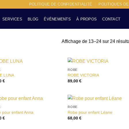
POLITIQUE DE CONFIDENTIALITÉ
POLITIQUES D
SERVICES
BLOG
ÉVÉNEMENTS
À PROPOS
CONTACT
Affichage de 13–24 sur 24 résult
E
ROBE
Ajouter
Ajou
E LUNA
ROBE VICTORIA
à la liste
à la 
00
€
89,00
€
d’envies
d’en
E
ROBE
Ajouter
Ajou
 pour enfant Anna
Robe pour enfant Léane
à la liste
à la 
00
€
68,00
€
d’envies
d’en