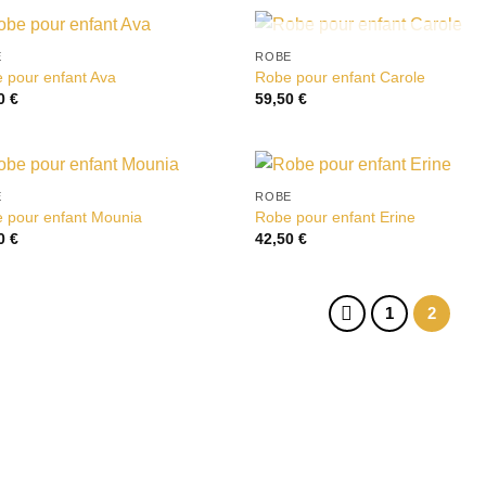
RUPTURE DE STOCK
E
ROBE
Ajouter
Ajou
 pour enfant Ava
Robe pour enfant Carole
à la liste
à la 
50
€
59,50
€
d’envies
d’en
E
ROBE
Ajouter
Ajou
 pour enfant Mounia
Robe pour enfant Erine
à la liste
à la 
50
€
42,50
€
d’envies
d’en
1
2