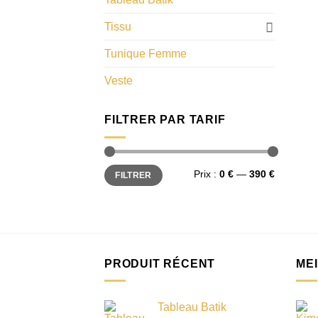
Tissu
Tunique Femme
Veste
FILTRER PAR TARIF
Prix
Prix
Prix :
0 €
—
390 €
FILTRER
min
max
PRODUIT RÉCENT
ME
Tableau Batik