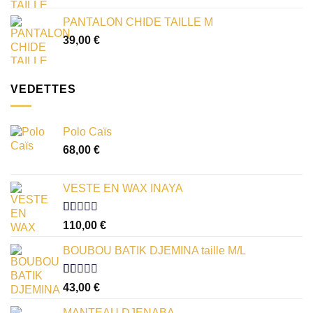
PANTALON CHIDE TAILLE M
39,00
€
VEDETTES
Polo Caïs
68,00
€
VESTE EN WAX INAYA
Note
110,00
€
1.00
sur
BOUBOU BATIK DJEMINA taille M/L
5
Note
43,00
€
1.00
sur
MANTEAU DJENABA