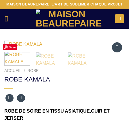
Passer
MAISON BEAUREPAIRE, L'ART DE SUBLIMER CHAQUE PROJET
au
contenu
Save
Ajouter
à la liste
d’envies
ACCUEIL
/
ROBE
ROBE KAMALA
ROBE DE SOIRE EN TISSU ASIATIQUE,CUIR ET
JERSER