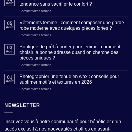
Août
tendance sans sacrifier le confort ?
sur
Commentaires fermés
Prêt-
à-
Vêtements femme : comment composer une garde-
05
porter
Août
robe moderne avec quelques pièces fortes ?
femme
sur
Commentaires fermés
:
Vêtements
où
femme
trouver
Boutique de prêt-à-porter pour femme : comment
03
:
des
Août
choisir la bonne adresse quand on cherche des
comment
modèles
pièces uniques ?
composer
tendance
sur
Commentaires fermés
une
sans
Boutique
garde-
sacrifier
de
robe
Photographier une tenue en wax : conseils pour
le
01
prêt-
moderne
confort
Août
sublimer motifs et textures en 2026
à-
avec
?
sur
Commentaires fermés
porter
quelques
Photographier
pour
pièces
une
femme
fortes
tenue
NEWSLETTER
:
?
en
comment
wax
choisir
:
la
Inscrivez-vous à notre communauté pour bénéficier d’un
conseils
bonne
accès exclusif à nos nouveautés et offres en avant-
pour
adresse