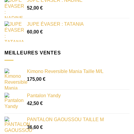
JUPE ÉVASER : NADINE
52,00
€
JUPE ÉVASER : TATANIA
60,00
€
MEILLEURES VENTES
Kimono Reversible Mania Taille M/L
175,00
€
Pantalon Yandy
42,50
€
PANTALON GAOUSSOU TAILLE M
36,60
€