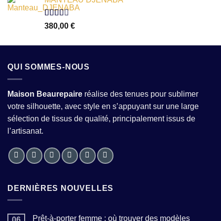
5
Note
380,00
€
2.54
sur 5
QUI SOMMES-NOUS
Maison Beaurepaire
réalise des tenues pour sublimer
votre silhouette, avec style en s’appuyant sur une large
sélection de tissus de qualité, principalement issus de
l’artisanat.
DERNIÈRES NOUVELLES
Prêt-à-porter femme : où trouver des modèles
06