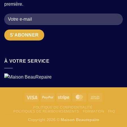
sublimer
quand
première.
motifs
on
et
cherche
textures
des
en
pièces
2026
uniques
?
À VOTRE SERVICE
POLITIQUE DE CONFIDENTIALITÉ
POLITIQUES DE REMBOURSEMENTS
FORMATION
FAQ
Copyright 2026 ©
Maison Beaurepaire