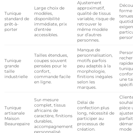
Ajustement
Découv
Large choix de
approximatif,
forme 
Tunique
modèles,
qualité de tissus
tenue
standard de
disponibilité
variable, risque de
quotid
prêt-à-
immédiate, prix
retrouver le
exige
porter
d’entrée
même modèle
partic
accessibles.
sur d’autres
person
personnes.
Manque de
Person
Tailles étendues,
personnalisation,
reche
Tunique
coupes souvent
motifs parfois
rapid
grande
pensées pour le
peu adaptés à la
tuniq
taille
confort,
morphologie,
confor
industrielle
commande facile
finitions inégales
une tai
en ligne.
selon les
spécif
marques.
Client
Sur-mesure
Délai de
souhai
complet, tissus
Tunique
confection plus
pièce 
africains de
artisanale
long, nécessité de
ajust
caractère, finitions
Maison
participer au
parfai
durables,
Beaurepaire
processus de
démar
accompagnement
création.
mode
personnalisé.