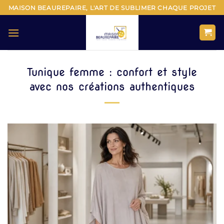
Passer
MAISON BEAUREPAIRE, L'ART DE SUBLIMER CHAQUE PROJET
au
contenu
Tunique femme : confort et style
avec nos créations authentiques