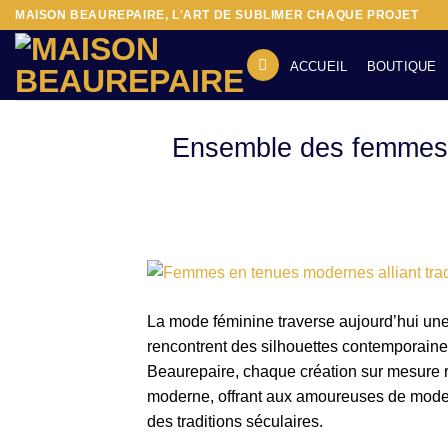
Passer
MAISON BEAUREPAIRE, L'ART DE SUBLIMER CHAQUE PROJET
au
contenu
ACCUEIL
BOUTIQUE
Ensemble des femmes : 
La mode féminine traverse aujourd’hui une
rencontrent des silhouettes contemporain
Beaurepaire, chaque création sur mesure rac
moderne, offrant aux amoureuses de mode d
des traditions séculaires.