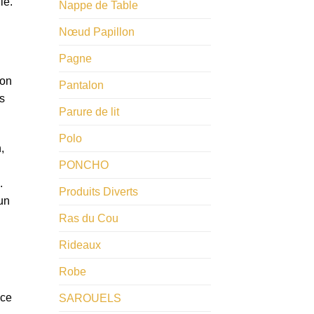
le.
Nappe de Table
​Nœud Papillon
Pagne
son
Pantalon
es
Parure de lit
Polo
,
PONCHO
.
Produits Diverts
un
Ras du Cou
Rideaux
Robe
nce
SAROUELS