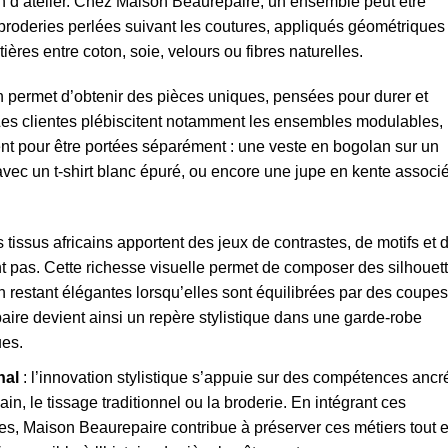
n d’atelier. Chez Maison Beaurepaire, un ensemble peut être
 broderies perlées suivant les coutures, appliqués géométriques
tières entre coton, soie, velours ou fibres naturelles.
ion permet d’obtenir des pièces uniques, pensées pour durer et
 Les clientes plébiscitent notamment les ensembles modulables,
ent pour être portées séparément : une veste en bogolan sur un
 avec un t-shirt blanc épuré, ou encore une jupe en kente associ
s tissus africains apportent des jeux de contrastes, de motifs et 
nt pas. Cette richesse visuelle permet de composer des silhouet
 restant élégantes lorsqu’elles sont équilibrées par des coupes
re devient ainsi un repère stylistique dans une garde-robe
ues.
nal
: l’innovation stylistique s’appuie sur des compétences ancr
in, le tissage traditionnel ou la broderie. En intégrant ces
s, Maison Beaurepaire contribue à préserver ces métiers tout 