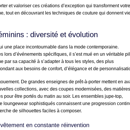
ter et valoriser ces créations d’exception qui transforment votr
que, tout en découvrant les techniques de couture qui donnent vi
minins : diversité et évolution
i une place incontournable dans la mode contemporaine.
 lors d’événements spécifiques, il s’est mué en un véritable pil
 par sa capacité à s’adapter à tous les styles, des plus
ondant aux besoins de confort, d’élégance et de personnalisati
gouement. De grandes enseignes de prêt-à-porter mettent en av
elles collections, avec des coupes modernisées, des matière
 pour être portés du matin au soir. Les ensembles jupe-top,
e loungewear sophistiqués connaissent une progression contin
herche de silhouettes faciles à composer.
n vêtement en constante réinvention