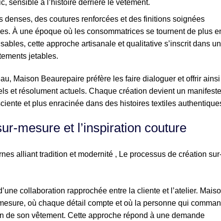
, sensible à l’histoire derrière le vêtement.
us denses, des coutures renforcées et des finitions soignées
les. À une époque où les consommatrices se tournent de plus e
ables, cette approche artisanale et qualitative s’inscrit dans u
tements jetables.
au, Maison Beaurepaire préfère les faire dialoguer et offrir ainsi
els et résolument actuels. Chaque création devient un manifest
iente et plus enracinée dans des histoires textiles authentique
ur-mesure et l’inspiration couture
une collaboration rapprochée entre la cliente et l’atelier. Mais
mesure, où chaque détail compte et où la personne qui comma
tion de son vêtement. Cette approche répond à une demande