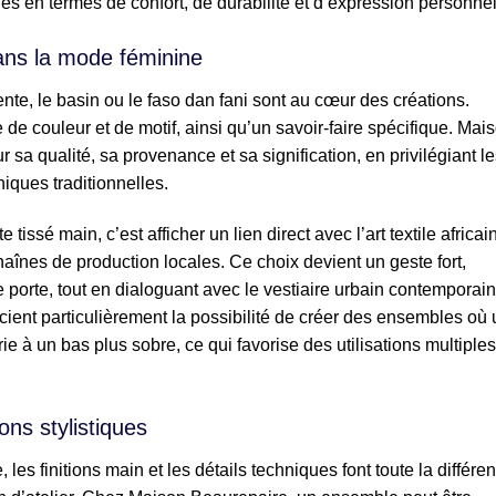
s en termes de confort, de durabilité et d’expression personnel
dans la mode féminine
nte, le basin ou le faso dan fani sont au cœur des créations.
de couleur et de motif, ainsi qu’un savoir-faire spécifique. Mai
sa qualité, sa provenance et sa signification, en privilégiant l
iques traditionnelles.
ssé main, c’est afficher un lien direct avec l’art textile africain
chaînes de production locales. Ce choix devient un geste fort,
i le porte, tout en dialoguant avec le vestiaire urbain contemporain
ient particulièrement la possibilité de créer des ensembles où 
ie à un bas plus sobre, ce qui favorise des utilisations multiples
ons stylistiques
es finitions main et les détails techniques font toute la différe