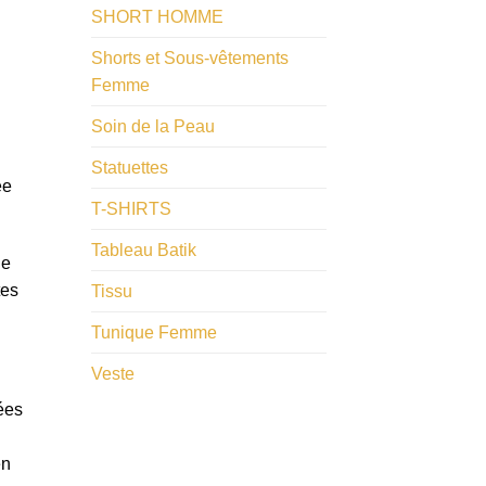
SHORT HOMME
Shorts et Sous-vêtements
Femme
Soin de la Peau
Statuettes
ée
T-SHIRTS
Tableau Batik
de
tes
Tissu
Tunique Femme
Veste
ées
en