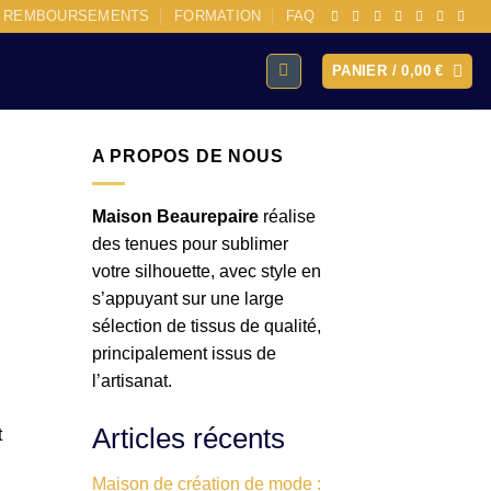
E REMBOURSEMENTS
FORMATION
FAQ
PANIER /
0,00
€
A PROPOS DE NOUS
Maison Beaurepaire
réalise
des tenues pour sublimer
votre silhouette, avec style en
s’appuyant sur une large
sélection de tissus de qualité,
principalement issus de
l’artisanat.
Articles récents
t
Maison de création de mode :