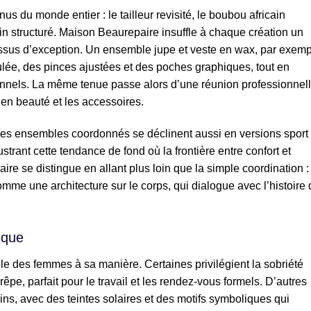
s du monde entier : le tailleur revisité, le boubou africain
n structuré. Maison Beaurepaire insuffle à chaque création un
tissus d’exception. Un ensemble jupe et veste en wax, par exemp
ulée, des pinces ajustées et des poches graphiques, tout en
ionnels. La même tenue passe alors d’une réunion professionnel
en beauté et les accessoires.
, les ensembles coordonnés se déclinent aussi en versions sport
llustrant cette tendance de fond où la frontière entre confort et
ire se distingue en allant plus loin que la simple coordination :
e une architecture sur le corps, qui dialogue avec l’histoire
tique
 des femmes à sa manière. Certaines privilégient la sobriété
e, parfait pour le travail et les rendez-vous formels. D’autres
ins, avec des teintes solaires et des motifs symboliques qui