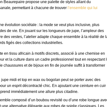
ison Beaurepaire propose une palette de styles allant du
tisanale, permettant à chacune de trouver
l’ensemble qui lui
ne évolution sociétale : la mode se veut plus inclusive, plus
s de vie. En jouant sur les longueurs de jupe, l’ampleur des
ure des vestes, l’atelier adapte chaque ensemble à la réalité de l
ds figés des collections industrielles.
 en tissu africain à motifs discrets, associé à une chemise en
eur et la culture dans un cadre professionnel tout en respectant 
 chaussures et de bijoux en fin de journée suffit à transformer
 jupe midi et top en wax ou bogolan peut se porter avec des
ur un esprit décontracté chic. En ajoutant une ceinture en cuir 
 prend immédiatement une allure plus citadine.
semble composé d’un boubou revisité ou d’une robe longue ave
t une alternative élégante aux robes de soirée classiques. Les