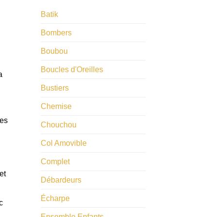
Batik
Bombers
Boubou
Boucles d'Oreilles
a
Bustiers
Chemise
les
Chouchou
Col Amovible
Complet
et
Débardeurs
Écharpe
c
Ensemble Enfants