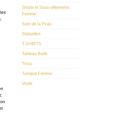
Shorts et Sous-vêtements
les
Femme
,
Soin de la Peau
Statuettes
T-SHIRTS
u
Tableau Batik
Tissu
Tunique Femme
Veste
en
c
ion
et