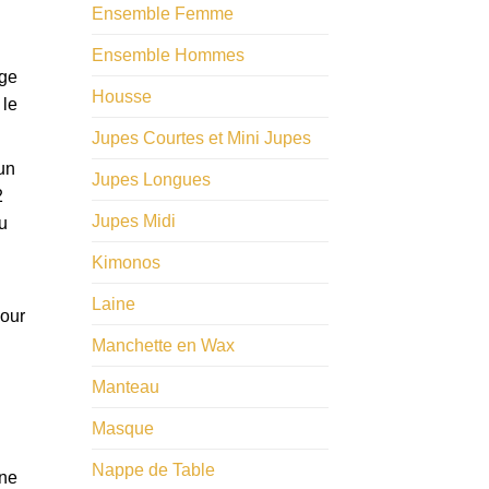
Ensemble Femme
Ensemble Hommes
age
Housse
 le
Jupes Courtes et Mini Jupes
un
Jupes Longues
2
Jupes Midi
u
Kimonos
Laine
Pour
Manchette en Wax
Manteau
Masque
Nappe de Table
ine