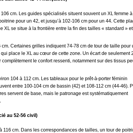
 à 106 cm. Les guides spécialisés situent souvent un XL femme à
poitrine pour un 42, et jusqu’à 102-106 cm pour un 44. Cette pl
de XL se situe à la frontière entre la fin des tailles « standard » et
6 cm. Certaines grilles indiquent 74-78 cm de tour de taille pour 
 qui place le XL au cœur de cette zone. Un écart de seulement 
r complètement le confort ressenti, notamment sur des tissus pe
iron 104 à 112 cm. Les tableaux pour le prêt-à-porter féminin
uvent entre 100-104 cm de bassin (42) et 108-112 cm (44-46). 
fres servent de base, mais le patronage est systématiquement
.
 au 52-56 civil)
 à 116 cm. Dans les correspondances de tailles, un tour de poitr