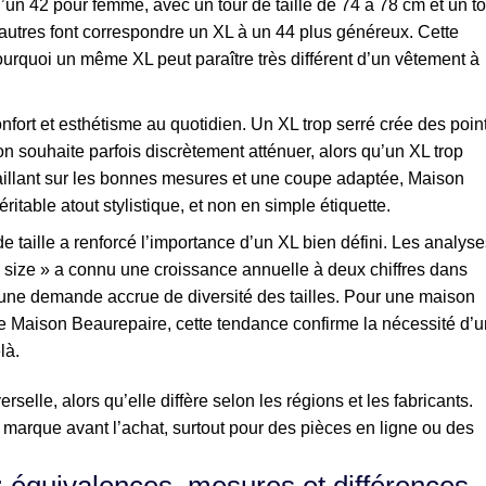
’un 42 pour femme, avec un tour de taille de 74 à 78 cm et un to
’autres font correspondre un XL à un 44 plus généreux. Cette
urquoi un même XL peut paraître très différent d’un vêtement à
onfort et esthétisme au quotidien. Un XL trop serré crée des poin
n souhaite parfois discrètement atténuer, alors qu’un XL trop
vaillant sur les bonnes mesures et une coupe adaptée, Maison
ritable atout stylistique, et non en simple étiquette.
 taille a renforcé l’importance d’un XL bien défini. Les analyse
size » a connu une croissance annuelle à deux chiffres dans
 une demande accrue de diversité des tailles. Pour une maison
 Maison Beaurepaire, cette tendance confirme la nécessité d’u
là.
selle, alors qu’elle diffère selon les régions et les fabricants.
e marque avant l’achat, surtout pour des pièces en ligne ou des