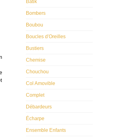
Batik
Bombers
Boubou
Boucles d'Oreilles
Bustiers
n
Chemise
Chouchou
e
t
Col Amovible
Complet
Débardeurs
Écharpe
Ensemble Enfants