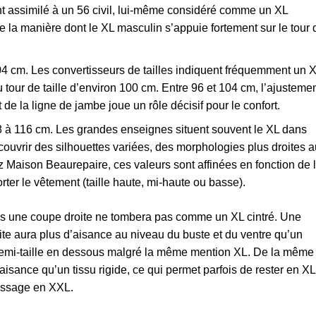
nt assimilé à un 56 civil, lui-même considéré comme un XL
re la manière dont le XL masculin s’appuie fortement sur le tour 
104 cm. Les convertisseurs de tailles indiquent fréquemment un 
our de taille d’environ 100 cm. Entre 96 et 104 cm, l’ajusteme
t de la ligne de jambe joue un rôle décisif pour le confort.
8 à 116 cm. Les grandes enseignes situent souvent le XL dans
couvrir des silhouettes variées, des morphologies plus droites 
Maison Beaurepaire, ces valeurs sont affinées en fonction de 
rter le vêtement (taille haute, mi-haute ou basse).
 dans une coupe droite ne tombera pas comme un XL cintré. Une
ite aura plus d’aisance au niveau du buste et du ventre qu’un
 demi-taille en dessous malgré la même mention XL. De la même
d’aisance qu’un tissu rigide, ce qui permet parfois de rester en XL
assage en XXL.