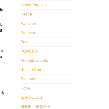
​Nœud Papillon
de
Pagne
Pantalon
XL
nt
Parure de lit
Polo
aux
PONCHO
la
Produits Diverts
Ras du Cou
Rideaux
Robe
 là
SAROUELS
SHORT HOMME