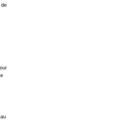
 de
pour
de
 au