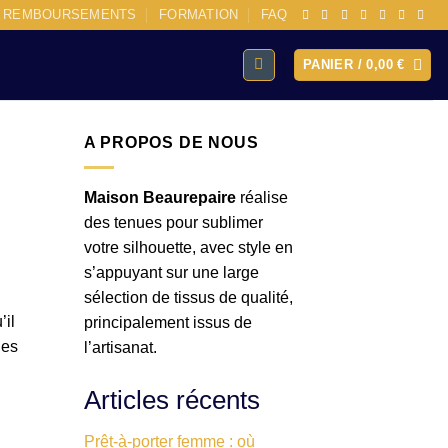
E REMBOURSEMENTS
FORMATION
FAQ
PANIER /
0,00
€
A PROPOS DE NOUS
Maison Beaurepaire
réalise
des tenues pour sublimer
votre silhouette, avec style en
s’appuyant sur une large
sélection de tissus de qualité,
’il
principalement issus de
ies
l’artisanat.
Articles récents
Prêt-à-porter femme : où