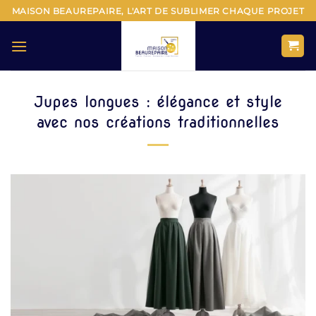
Passer
MAISON BEAUREPAIRE, L'ART DE SUBLIMER CHAQUE PROJET
au
contenu
Jupes longues : élégance et style
avec nos créations traditionnelles