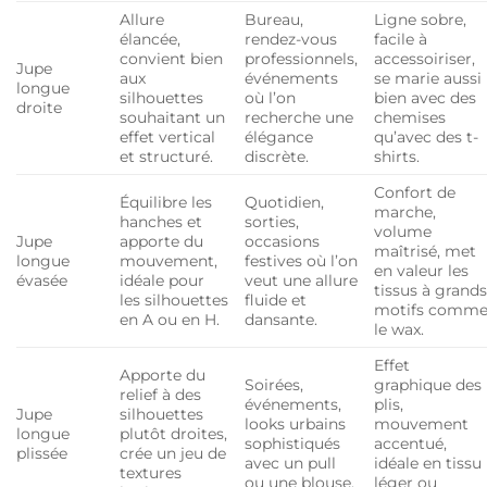
Allure
Bureau,
Ligne sobre,
élancée,
rendez-vous
facile à
convient bien
professionnels,
accessoiriser,
Jupe
aux
événements
se marie aussi
longue
silhouettes
où l’on
bien avec des
droite
souhaitant un
recherche une
chemises
effet vertical
élégance
qu’avec des t-
et structuré.
discrète.
shirts.
Confort de
Équilibre les
Quotidien,
marche,
hanches et
sorties,
volume
Jupe
apporte du
occasions
maîtrisé, met
longue
mouvement,
festives où l’on
en valeur les
évasée
idéale pour
veut une allure
tissus à grand
les silhouettes
fluide et
motifs comm
en A ou en H.
dansante.
le wax.
Effet
Apporte du
Soirées,
graphique des
relief à des
événements,
plis,
Jupe
silhouettes
looks urbains
mouvement
longue
plutôt droites,
sophistiqués
accentué,
plissée
crée un jeu de
avec un pull
idéale en tissu
textures
ou une blouse.
léger ou