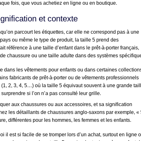
chaque fois, que vous achetiez en ligne ou en boutique.
signification et contexte
rsqu’on parcourt les étiquettes, car elle ne correspond pas à une
pays ou même le type de produit, la taille 5 prend des
 fait référence à une taille d’enfant dans le prêt-à-porter français,
e de chaussure ou une taille adulte dans des systèmes spécifiqu
nte dans les vêtements pour enfants ou dans certaines collection
tains fabricants de prêt-à-porter ou de vêtements professionnels
(1, 2, 3, 4, 5…) où la taille 5 équivaut souvent à une grande tail
urprendre si l’on n’a pas consulté leur grille.
iquer aux chaussures ou aux accessoires, et sa signification
hez les détaillants de chaussures anglo-saxons par exemple, « 
ure, différentes pour les hommes, les femmes et les enfants.
il est si facile de se tromper lors d’un achat, surtout en ligne o