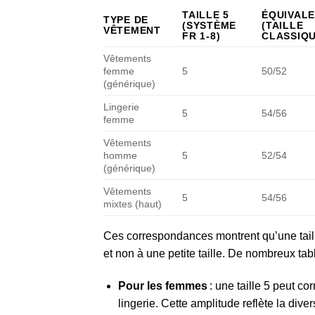
TAILLE 5
ÉQUIVALE
TYPE DE
(SYSTÈME
(TAILLE
VÊTEMENT
FR 1-8)
CLASSIQU
Vêtements
femme
5
50/52
(générique)
Lingerie
5
54/56
femme
Vêtements
homme
5
52/54
(générique)
Vêtements
5
54/56
mixtes (haut)
Ces correspondances montrent qu’une taill
et non à une petite taille. De nombreux tabl
Pour les femmes
: une taille 5 peut c
lingerie. Cette amplitude reflète la div