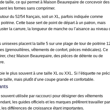
nde taille, ce qui permet à Maison Beaurepaire de concevoir des
sent les formes sans comprimer.
e autour du 52/54 français, soit un XL, parfois indiquée comme
poitrine. Cette base sert de point de départ à un patron, mais
ter la carrure, la longueur de manche ou l’aisance au niveau 
s unisexes placent la taille 5 sur une plage de tour de poitrine 1
s (grenouillères, vêtements de confort, pièces médicales). Ce
irer, chez Maison Beaurepaire, des pièces de détente ou de
re.
e le plus souvent à une taille XL ou XXL. Si l’étiquette ne préc
ite taille, mais plutôt d’une coupe grande et confortable.
ants
est souvent utilisée par raccourci pour désigner des vêtements
dant, les guides officiels et les marques préfèrent travailler par
 les différences de croissance étant importantes.