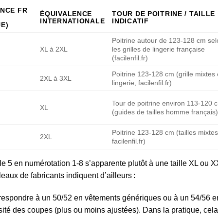
NCE FR
ÉQUIVALENCE
TOUR DE POITRINE / TAILLE
INTERNATIONALE
INDICATIF
E)
Poitrine autour de 123-128 cm sel
XL à 2XL
les grilles de lingerie française
(facilenfil.fr)
Poitrine 123-128 cm (grille mixtes 
2XL à 3XL
lingerie, facilenfil.fr)
Tour de poitrine environ 113-120 
XL
(guides de tailles homme français
Poitrine 123-128 cm (tailles mixtes
2XL
facilenfil.fr)
e 5 en numérotation 1-8 s’apparente plutôt à une taille XL ou X
eaux de fabricants indiquent d’ailleurs :
orrespondre à un 50/52 en vêtements génériques ou à un 54/56 e
ersité des coupes (plus ou moins ajustées). Dans la pratique, cela