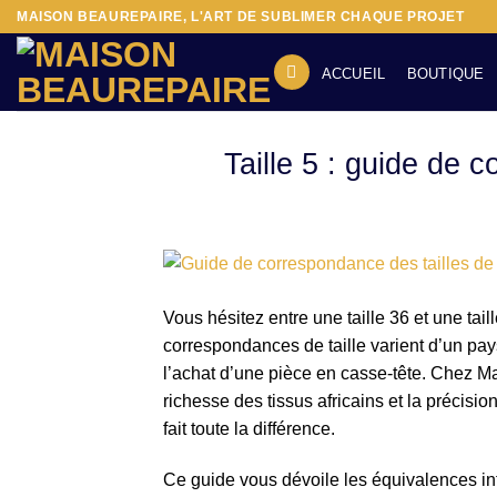
Passer
MAISON BEAUREPAIRE, L'ART DE SUBLIMER CHAQUE PROJET
au
contenu
ACCUEIL
BOUTIQUE
Taille 5 : guide de
Vous hésitez entre une taille 36 et une tail
correspondances de taille varient d’un pays
l’achat d’une pièce en casse-tête. Chez M
richesse des tissus africains et la précisi
fait toute la différence.
Ce guide vous dévoile les équivalences in