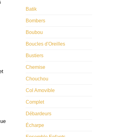
s
Batik
Bombers
Boubou
Boucles d'Oreilles
Bustiers
Chemise
et
Chouchou
Col Amovible
Complet
Débardeurs
que
Écharpe
Ensemble Enfants