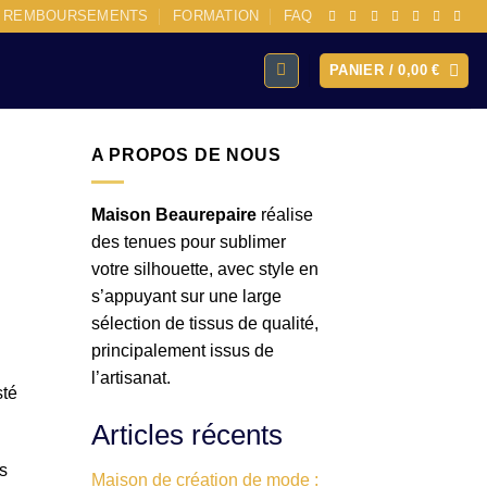
E REMBOURSEMENTS
FORMATION
FAQ
PANIER /
0,00
€
A PROPOS DE NOUS
Maison Beaurepaire
réalise
des tenues pour sublimer
votre silhouette, avec style en
s’appuyant sur une large
sélection de tissus de qualité,
principalement issus de
l’artisanat.
sté
Articles récents
s
Maison de création de mode :