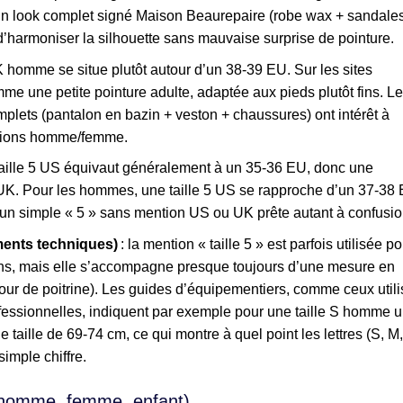
un look complet signé Maison Beaurepaire (robe wax + sandales
d’harmoniser la silhouette sans mauvaise surprise de pointure.
UK homme se situe plutôt autour d’un 38-39 EU. Sur les sites
mme une petite pointure adulte, adaptée aux pieds plutôt fins. L
ets (pantalon en bazin + veston + chaussures) ont intérêt à
ersions homme/femme.
taille 5 US équivaut généralement à un 35-36 EU, donc une
5 UK. Pour les hommes, une taille 5 US se rapproche d’un 37-38
 un simple « 5 » sans mention US ou UK prête autant à confusio
ments techniques)
: la mention « taille 5 » est parfois utilisée po
ons, mais elle s’accompagne presque toujours d’une mesure en
 tour de poitrine). Les guides d’équipementiers, comme ceux util
fessionnelles, indiquent par exemple pour une taille S homme 
e taille de 69-74 cm, ce qui montre à quel point les lettres (S, M,
imple chiffre.
 (homme, femme, enfant)