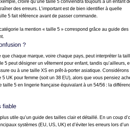
 exemple, croire qu’une taille 5 conviendra toujours à un enfant d
îner des erreurs. L’important est de bien identifier à quelle
aille 5 fait référence avant de passer commande.
e catégorie la mention « taille 5 » correspond grâce au guide des
t.
confusion ?
 que chaque marque, voire chaque pays, peut interpréter la tail
le 5 peut désigner un vêtement pour enfant, tandis qu’ailleurs, e
ure ou à une taille XS en prêt-à-porter asiatique. Considérons
e 5 UK pour femme (soit un 38 EU), alors que vous pensiez ach
taille 5 en lingerie française équivalant à un 54/56 : la différen
 fiable
 plus utile qu’un guide des tailles clair et détaillé. En un coup d’
principaux systèmes (EU, US, UK) et d’éviter les erreurs lors d’un