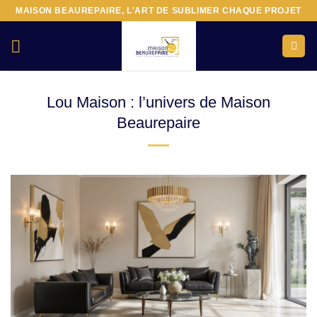
Passer
MAISON BEAUREPAIRE, L'ART DE SUBLIMER CHAQUE PROJET
au
contenu
Lou Maison : l’univers de Maison
Beaurepaire