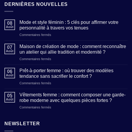
DERNIÈRES NOUVELLES
Mode et style féminin : 5 clés pour affirmer votre
08
Août
personnalité à travers vos tenues
sur
Commentaires fermés
Mode
et
Maison de création de mode : comment reconnaître
07
style
Août
un atelier qui allie tradition et modernité ?
féminin
sur
Commentaires fermés
:
Maison
5
de
clés
Prêt-à-porter femme : où trouver des modèles
06
création
pour
Août
tendance sans sacrifier le confort ?
de
affirmer
sur
Commentaires fermés
mode
votre
Prêt-
:
personnalité
à-
comment
Vêtements femme : comment composer une garde-
à
05
porter
reconnaître
Août
robe moderne avec quelques pièces fortes ?
travers
femme
un
vos
sur
Commentaires fermés
:
atelier
tenues
Vêtements
où
qui
femme
trouver
allie
:
NEWSLETTER
des
tradition
comment
modèles
et