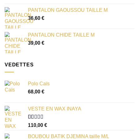
PANTALON GAOUSSOU TAILLE M
36,60
€
PANTALON CHIDE TAILLE M
39,00
€
VEDETTES
Polo Caïs
68,00
€
VESTE EN WAX INAYA
Note
110,00
€
1.00
sur
BOUBOU BATIK DJEMINA taille M/L