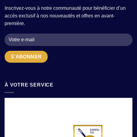
composer
tendance
modernité
une
sans
?
Inscrivez-vous à notre communauté pour bénéficier d’un
garde-
sacrifier
accès exclusif à nos nouveautés et offres en avant-
robe
le
moderne
confort
première.
avec
?
quelques
pièces
fortes
?
À VOTRE SERVICE