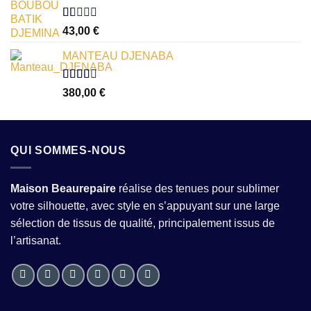
5
Note
43,00
€
1.00
sur
MANTEAU DJENABA
5
Note
380,00
€
2.54
sur 5
QUI SOMMES-NOUS
Maison Beaurepaire
réalise des tenues pour sublimer
votre silhouette, avec style en s’appuyant sur une large
sélection de tissus de qualité, principalement issus de
l’artisanat.