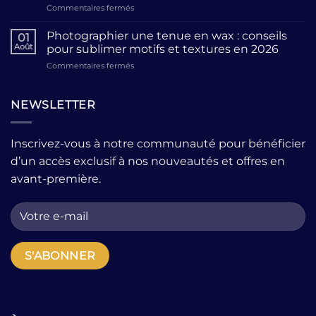
sur
Commentaires fermés
une
sacrifier
Boutique
garde-
le
de
robe
confort
Photographier une tenue en wax : conseils
01
prêt-
moderne
?
Août
pour sublimer motifs et textures en 2026
à-
avec
sur
Commentaires fermés
porter
quelques
Photographier
pour
pièces
une
femme
fortes
tenue
NEWSLETTER
:
?
en
comment
wax
choisir
:
la
Inscrivez-vous à notre communauté pour bénéficier
conseils
bonne
d’un accès exclusif à nos nouveautés et offres en
pour
adresse
sublimer
quand
avant-première.
motifs
on
et
cherche
textures
des
en
pièces
2026
uniques
?