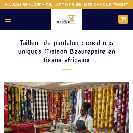
Passer
MAISON BEAUREPAIRE, L'ART DE SUBLIMER CHAQUE PROJET
au
contenu
Tailleur de pantalon : créations
uniques Maison Beaurepaire en
tissus africains