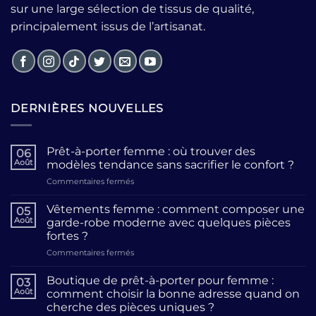
sur une large sélection de tissus de qualité,
principalement issus de l’artisanat.
DERNIÈRES NOUVELLES
Prêt-à-porter femme : où trouver des
06
Août
modèles tendance sans sacrifier le confort ?
sur
Commentaires fermés
Prêt-
à-
Vêtements femme : comment composer une
05
porter
Août
garde-robe moderne avec quelques pièces
femme
fortes ?
:
sur
Commentaires fermés
où
Vêtements
trouver
femme
des
Boutique de prêt-à-porter pour femme :
03
:
modèles
Août
comment choisir la bonne adresse quand on
comment
tendance
cherche des pièces uniques ?
composer
sans