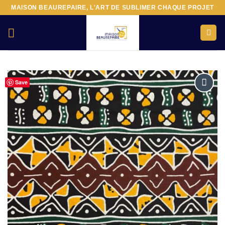
Passer
MAISON BEAUREPAIRE, L'ART DE SUBLIMER CHAQUE PROJET
au
contenu
Save
Ajouter
à la liste
d’envies