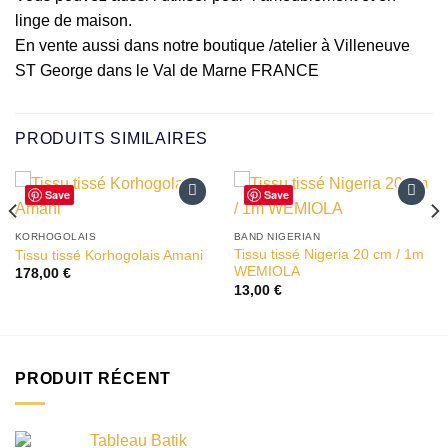
linge de maison.
En vente aussi dans notre boutique /atelier à Villeneuve
ST George dans le Val de Marne FRANCE
PRODUITS SIMILAIRES
Save
Save
Ajouter
Ajouter
à la liste
à la liste
KORHOGOLAIS
BAND NIGERIAN
d’envies
d’envies
Tissu tissé Nigeria 20 cm / 1m
Tissu tissé Korhogolais Amani
WEMIOLA
178,00
€
13,00
€
PRODUIT RÉCENT
Tableau Batik