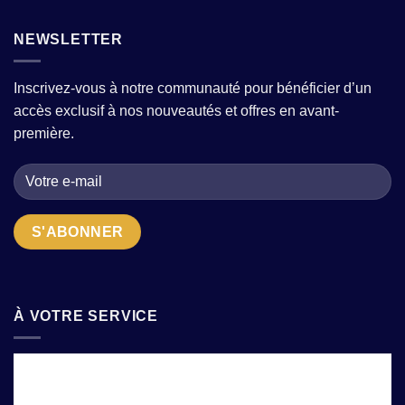
Vêtements
où
qui
femme
trouver
allie
:
NEWSLETTER
des
tradition
comment
modèles
et
composer
tendance
modernité
une
sans
?
Inscrivez-vous à notre communauté pour bénéficier d’un
garde-
sacrifier
accès exclusif à nos nouveautés et offres en avant-
robe
le
moderne
confort
première.
avec
?
quelques
pièces
fortes
?
À VOTRE SERVICE