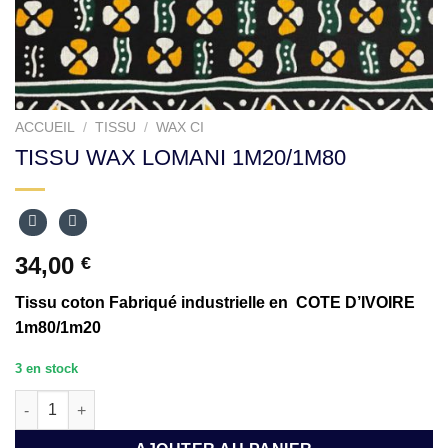
ACCUEIL
/
TISSU
/
WAX CI
TISSU WAX LOMANI 1M20/1M80
34,00
€
Tissu coton Fabriqué industrielle en COTE D’IVOIRE
1m80/1m20
3 en stock
quantité de TISSU WAX LOMANI 1M20/1M80