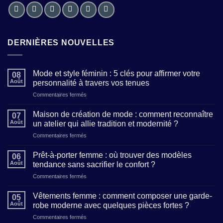
DERNIÈRES NOUVELLES
Mode et style féminin : 5 clés pour affirmer votre
08
Août
personnalité à travers vos tenues
sur
Commentaires fermés
Mode
et
Maison de création de mode : comment reconnaître
07
style
Août
un atelier qui allie tradition et modernité ?
féminin
sur
Commentaires fermés
:
Maison
5
de
clés
Prêt-à-porter femme : où trouver des modèles
06
création
pour
Août
tendance sans sacrifier le confort ?
de
affirmer
sur
Commentaires fermés
mode
votre
Prêt-
:
personnalité
à-
comment
Vêtements femme : comment composer une garde-
à
05
porter
reconnaître
Août
robe moderne avec quelques pièces fortes ?
travers
femme
un
vos
sur
Commentaires fermés
:
atelier
tenues