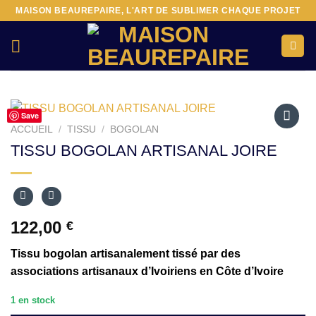
Passer
MAISON BEAUREPAIRE, L'ART DE SUBLIMER CHAQUE PROJET
au
contenu
Save
ACCUEIL
/
TISSU
/
BOGOLAN
Ajouter
TISSU BOGOLAN ARTISANAL JOIRE
à la liste
d’envies
122,00
€
Tissu bogolan artisanalement tissé par des
associations artisanaux d’Ivoiriens en Côte d’Ivoire
1 en stock