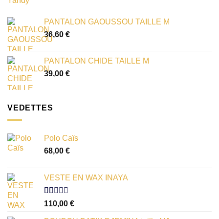
PANTALON GAOUSSOU TAILLE M
36,60
€
PANTALON CHIDE TAILLE M
39,00
€
VEDETTES
Polo Caïs
68,00
€
VESTE EN WAX INAYA
Note
110,00
€
1.00
sur