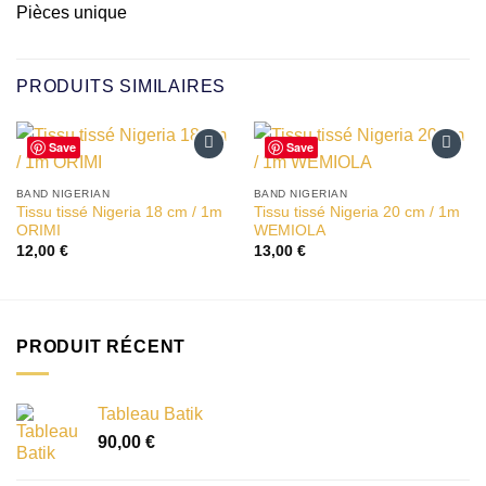
Pièces unique
PRODUITS SIMILAIRES
Save
Save
Ajouter
Ajouter
à la liste
à la liste
BAND NIGERIAN
BAND NIGERIAN
d’envies
d’envies
Tissu tissé Nigeria 18 cm / 1m
Tissu tissé Nigeria 20 cm / 1m
ORIMI
WEMIOLA
12,00
€
13,00
€
PRODUIT RÉCENT
Tableau Batik
90,00
€