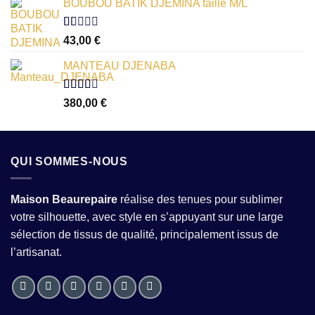
BOUBOU BATIK DJEMINA taille M/L
5
Note
43,00
€
1.00
sur
MANTEAU DJENABA
5
Note
380,00
€
2.54
sur 5
QUI SOMMES-NOUS
Maison Beaurepaire
réalise des tenues pour sublimer
votre silhouette, avec style en s’appuyant sur une large
sélection de tissus de qualité, principalement issus de
l’artisanat.