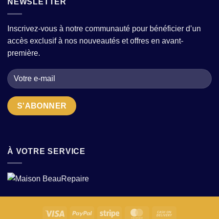
NEWSLETTER
confort
à-
avec
?
porter
quelques
pour
pièces
Inscrivez-vous à notre communauté pour bénéficier d’un
femme
fortes
accès exclusif à nos nouveautés et offres en avant-
:
?
comment
première.
choisir
la
bonne
adresse
quand
on
cherche
des
pièces
uniques
?
À VOTRE SERVICE