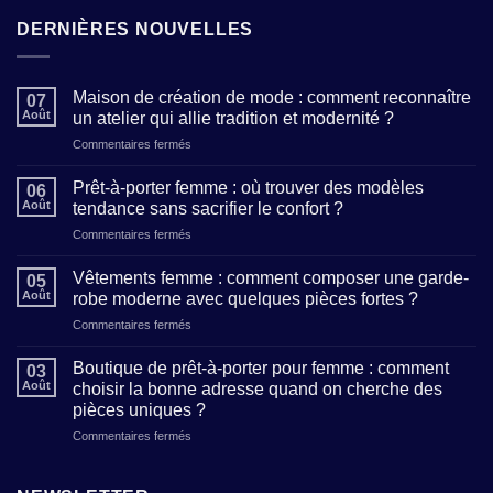
DERNIÈRES NOUVELLES
Maison de création de mode : comment reconnaître
07
Août
un atelier qui allie tradition et modernité ?
sur
Commentaires fermés
Maison
de
Prêt-à-porter femme : où trouver des modèles
06
création
Août
tendance sans sacrifier le confort ?
de
sur
Commentaires fermés
mode
Prêt-
:
à-
comment
Vêtements femme : comment composer une garde-
05
porter
reconnaître
Août
robe moderne avec quelques pièces fortes ?
femme
un
sur
Commentaires fermés
:
atelier
Vêtements
où
qui
femme
trouver
Boutique de prêt-à-porter pour femme : comment
allie
03
:
des
Août
choisir la bonne adresse quand on cherche des
tradition
comment
modèles
et
pièces uniques ?
composer
tendance
modernité
sur
Commentaires fermés
une
sans
?
Boutique
garde-
sacrifier
de
robe
le
prêt-
moderne