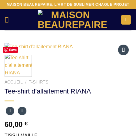
Passer
MAISON BEAUREPAIRE, L'ART DE SUBLIMER CHAQUE PROJET
au
contenu
Save
Ajouter
à la liste
d’envies
ACCUEIL
/
T-SHIRTS
Tee-shirt d’allaitement RIANA
60,00
€
TISSU MAILLE