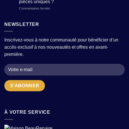
et
pièces uniques ?
composer
tendance
modernité
sur
Commentaires fermés
une
sans
?
Boutique
garde-
sacrifier
de
robe
le
prêt-
moderne
NEWSLETTER
confort
à-
avec
?
porter
quelques
pour
pièces
Inscrivez-vous à notre communauté pour bénéficier d’un
femme
fortes
accès exclusif à nos nouveautés et offres en avant-
:
?
comment
première.
choisir
la
bonne
adresse
quand
on
cherche
des
pièces
uniques
?
À VOTRE SERVICE