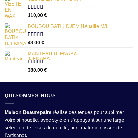
Note
110,00
€
1.00
sur
BOUBOU BATIK DJEMINA taille M/L
5
Note
43,00
€
1.00
sur
MANTEAU DJENABA
5
Note
380,00
€
2.54
sur 5
QUI SOMMES-NOUS
Maison Beaurepaire
réalise des tenues pour sublimer
votre silhouette, avec style en s’appuyant sur une large
sélection de tissus de qualité, principalement issus de
l’artisanat.