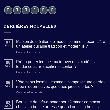
DERNIÈRES NOUVELLES
Maison de création de mode : comment reconnaître
07
Août
un atelier qui allie tradition et modernité ?
sur
Commentaires fermés
Maison
de
Prêt-à-porter femme : où trouver des modèles
06
création
Août
tendance sans sacrifier le confort ?
de
sur
Commentaires fermés
mode
Prêt-
:
à-
comment
Vêtements femme : comment composer une garde-
05
porter
reconnaître
Août
robe moderne avec quelques pièces fortes ?
femme
un
sur
Commentaires fermés
:
atelier
Vêtements
où
qui
femme
trouver
Boutique de prêt-à-porter pour femme : comment
allie
03
:
des
Août
choisir la bonne adresse quand on cherche des
tradition
comment
modèles