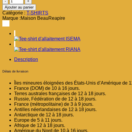
quantité
de
Ajouter au panier
Tee-
Catégorie :
T-SHIRTS
shirt
Marque :
Maison BeauReapire
d'allaitement
MARIA
Description
Délais de livraison
Îles mineures éloignées des États-Unis d’Amérique de 12
France (DOM) de 10 à 16 jours.
Terres australes françaises de 12 à 18 jours.
Russie, Fédération de de 12 à 18 jours.
France (métropolitaine) de 3 à 9 jours.
Antilles néerlandaises de 12 à 18 jours.
Antarctique de 12 à 18 jours.
Europe de 5 à 11 jours.
Afrique de 12 à 18 jours.
Amérique du Nord de 10 à 16 jours.