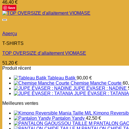
46,40
€
Save
Aperçu
T-SHIRTS
TOP OVERSIZE d’allaitement VIOMASE
51,20
€
Produit récent
Tableau Batik
90,00
€
Chemise Manche Courte
60
JUPE ÉVASER : NADINE
JUPE ÉVASER : TATANIA
Meilleures ventes
Kimono Reversibl
Pantalon Yandy
42,50
€
PANTALON GAO
PANTALON CHIDE TA