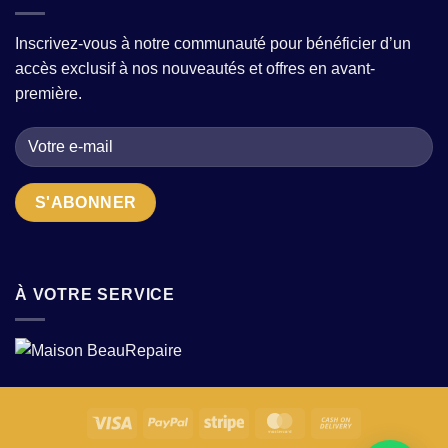
comment
modèles
et
composer
tendance
modernité
une
sans
?
Inscrivez-vous à notre communauté pour bénéficier d’un
garde-
sacrifier
accès exclusif à nos nouveautés et offres en avant-
robe
le
moderne
confort
première.
avec
?
quelques
pièces
fortes
?
À VOTRE SERVICE