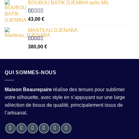
sur
BOUBOU BATIK DJEMINA taille M/L
5
Note
43,00
€
1.00
sur
MANTEAU DJENABA
5
Note
380,00
€
2.54
sur 5
QUI SOMMES-NOUS
Maison Beaurepaire
réalise des tenues pour sublimer
votre silhouette, avec style en s’appuyant sur une large
sélection de tissus de qualité, principalement issus de
l’artisanat.