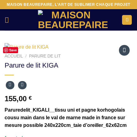
Passer
MAISON BEAUREPAIRE, L'ART DE SUBLIMER CHAQUE PROJET
au
contenu
Save
ACCUEIL
/
PARURE DE LIT
Ajouter
Parure de lit KIGA
à la liste
d’envies
155,00
€
Paruredelit_KIGALI__tissu uni et pagne korhogolais
cousu main dans le val de marne made in france sur
mesure possible 240x220cm_taie d’oreiller_62x62cm