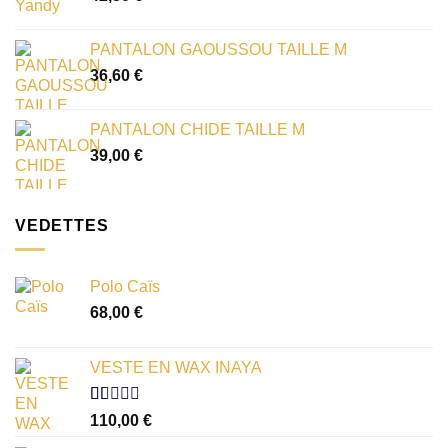
PANTALON GAOUSSOU TAILLE M
36,60
€
PANTALON CHIDE TAILLE M
39,00
€
VEDETTES
Polo Caïs
68,00
€
VESTE EN WAX INAYA
Note
110,00
€
1.00