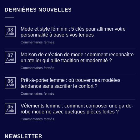
DERNIÈRES NOUVELLES
Mode et style féminin : 5 clés pour affirmer votre
08
Août
personnalité à travers vos tenues
sur
Commentaires fermés
Mode
et
Maison de création de mode : comment reconnaître
07
style
Août
un atelier qui allie tradition et modernité ?
féminin
sur
Commentaires fermés
:
Maison
5
de
clés
Prêt-à-porter femme : où trouver des modèles
06
création
pour
Août
tendance sans sacrifier le confort ?
de
affirmer
sur
Commentaires fermés
mode
votre
Prêt-
:
personnalité
à-
comment
Vêtements femme : comment composer une garde-
à
05
porter
reconnaître
Août
robe moderne avec quelques pièces fortes ?
travers
femme
un
vos
sur
Commentaires fermés
:
atelier
tenues
Vêtements
où
qui
femme
trouver
allie
:
NEWSLETTER
des
tradition