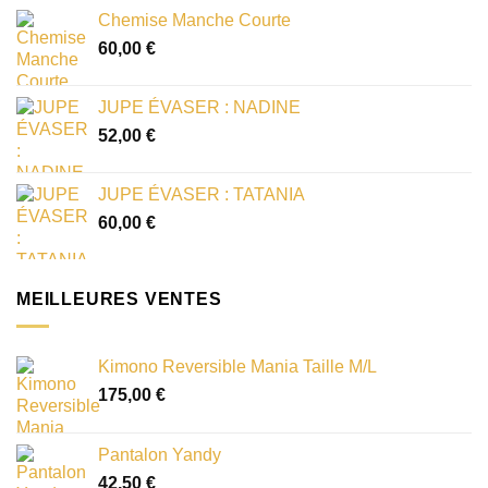
Chemise Manche Courte
60,00
€
JUPE ÉVASER : NADINE
52,00
€
JUPE ÉVASER : TATANIA
60,00
€
MEILLEURES VENTES
Kimono Reversible Mania Taille M/L
175,00
€
Pantalon Yandy
42,50
€