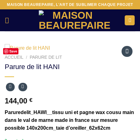
Passer
MAISON BEAUREPAIRE, L'ART DE SUBLIMER CHAQUE PROJET
au
contenu
Save
ACCUEIL
/
PARURE DE LIT
Ajouter
Parure de lit HANI
à la liste
d’envies
144,00
€
Paruredelit_HAWI__tissu uni et pagne wax cousu main
dans le val de marne made in france sur mesure
possible 140x200cm_taie d’oreiller_62x62cm