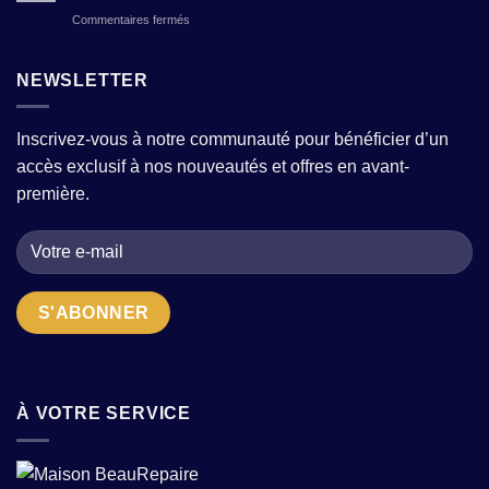
à-
avec
?
sur
Commentaires fermés
porter
quelques
Photographier
pour
pièces
une
femme
fortes
tenue
NEWSLETTER
:
?
en
comment
wax
choisir
:
la
Inscrivez-vous à notre communauté pour bénéficier d’un
conseils
bonne
accès exclusif à nos nouveautés et offres en avant-
pour
adresse
sublimer
quand
première.
motifs
on
et
cherche
textures
des
en
pièces
2026
uniques
?
À VOTRE SERVICE