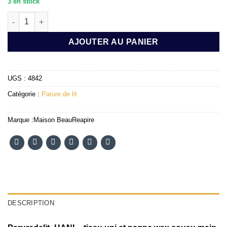
3 en stock
quantité de Parure de lit HANI
AJOUTER AU PANIER
UGS :
4842
Catégorie :
Parure de lit
Marque :
Maison BeauReapire
DESCRIPTION