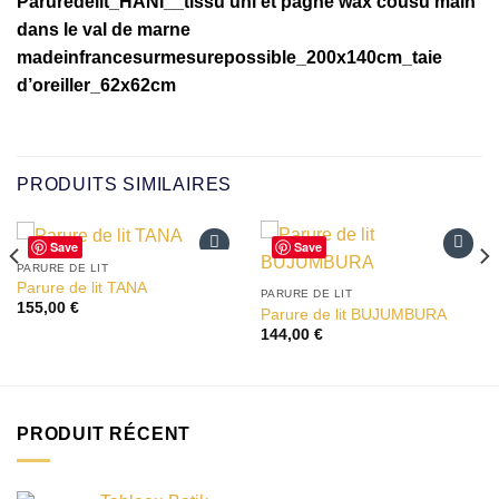
Paruredelit_HANI__tissu uni et pagne wax cousu main
dans le val de marne
madeinfrancesurmesurepossible_200x140cm_taie
d’oreiller_62x62cm
PRODUITS SIMILAIRES
Save
Save
PARURE DE LIT
Ajouter
Ajouter
Parure de lit TANA
à la liste
à la liste
PARURE DE LIT
155,00
€
d’envies
d’envies
Parure de lit BUJUMBURA
144,00
€
PRODUIT RÉCENT