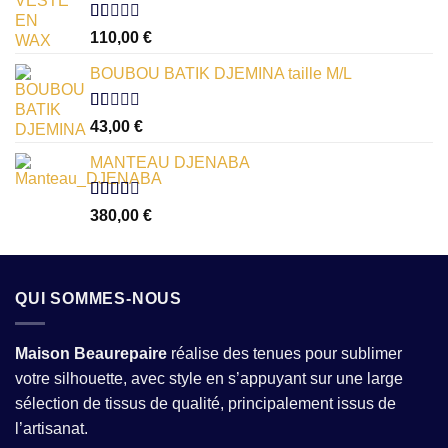
Note
110,00
€
1.00
sur
BOUBOU BATIK DJEMINA taille M/L
5
Note
43,00
€
1.00
sur
MANTEAU DJENABA
5
Note
380,00
€
2.54
sur 5
QUI SOMMES-NOUS
Maison Beaurepaire
réalise des tenues pour sublimer
votre silhouette, avec style en s’appuyant sur une large
sélection de tissus de qualité, principalement issus de
l’artisanat.