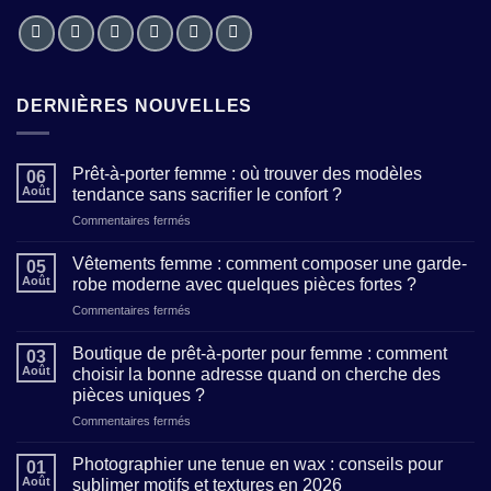
DERNIÈRES NOUVELLES
Prêt-à-porter femme : où trouver des modèles
06
Août
tendance sans sacrifier le confort ?
sur
Commentaires fermés
Prêt-
à-
Vêtements femme : comment composer une garde-
05
porter
Août
robe moderne avec quelques pièces fortes ?
femme
sur
Commentaires fermés
:
Vêtements
où
femme
trouver
Boutique de prêt-à-porter pour femme : comment
03
:
des
Août
choisir la bonne adresse quand on cherche des
comment
modèles
pièces uniques ?
composer
tendance
sur
Commentaires fermés
une
sans
Boutique
garde-
sacrifier
de
robe
Photographier une tenue en wax : conseils pour
le
01
prêt-
moderne
confort
Août
sublimer motifs et textures en 2026