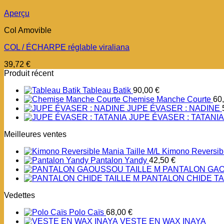
Aperçu
Col Amovible
COL / ÉCHARPE réglable viraliana
39,72
€
Produit récent
Tableau Batik
90,00
€
Chemise Manche Courte
60
JUPE ÉVASER : NADINE
JUPE ÉVASER : TATANIA
Meilleures ventes
Kimono Reversibl
Pantalon Yandy
42,50
€
PANTALON GAO
PANTALON CHIDE TA
Vedettes
Polo Caïs
68,00
€
VESTE EN WAX INAYA