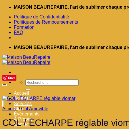
Passer
MAISON BEAUREPAIRE, l'art de sublimer chaque pro
au
Politique de Confidentialité
contenu
Politiques de Remboursements
Formation
FAQ
MAISON BEAUREPAIRE, l'art de sublimer chaque pro
Save
Recherche
pour :
Accueil
Boutique
Services
Accueil
Blog
/
Col Amovible
Événements
À Propos
COL / ÉCHARPE réglable vio
Contact