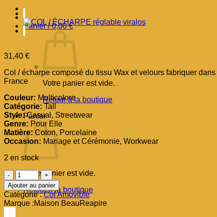
Panier /
0,00
€
31,40
€
Col / écharpe composé du tissu Wax et velours fabriquer dans 
France
Votre panier est vide.
Couleur:
Multicolore
Retour à la boutique
Catégorie:
Tall
Style:
Casual, Streetwear
Panier
Genre:
Pour Elle
Matière:
Coton, Porcelaine
Occasion:
Mariage et Cérémonie, Workwear
2 en stock
Votre panier est vide.
quantité
de
Ajouter au panier
Retour à la boutique
COL
Catégorie :
Col Amovible
/
Marque :
Maison BeauReapire
ÉCHARPE