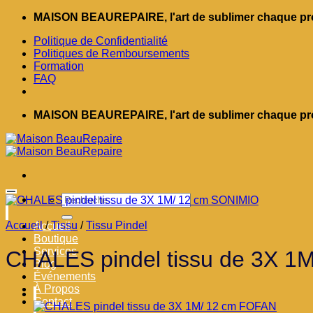
Passer
MAISON BEAUREPAIRE, l'art de sublimer chaque pro
au
Politique de Confidentialité
contenu
Politiques de Remboursements
Formation
FAQ
MAISON BEAUREPAIRE, l'art de sublimer chaque pro
Recherche
pour :
Accueil
/
Tissu
/
Tissu Pindel
Accueil
Boutique
Services
CHALES pindel tissu de 3X 1
Blog
Événements
À Propos
Contact