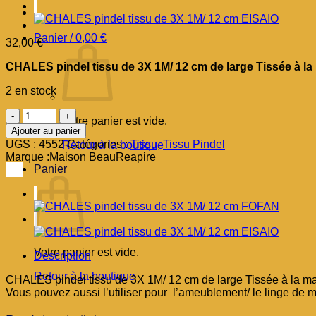
Panier /
0,00
€
32,00
€
CHALES pindel tissu de 3X 1M/ 12 cm de large Tissée à 
2 en stock
quantité
Votre panier est vide.
de
Ajouter au panier
CHALES
UGS :
4552
Catégories :
Tissu
,
Tissu Pindel
Retour à la boutique
pindel
Marque :
Maison BeauReapire
tissu
Panier
de
3X
1M/
12
cm
SONIMIO
Votre panier est vide.
Description
Retour à la boutique
CHALES pindel tissu de 3X 1M/ 12 cm de large Tissée à la 
Vous pouvez aussi l’utiliser pour l’ameublement/ le linge de 