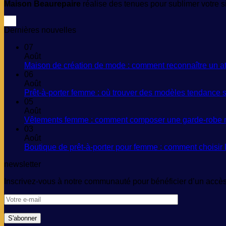
Maison Beaurepaire
réalise des tenues pour sublimer votre si
Dernières nouvelles
07
Août
Maison de création de mode : comment reconnaître un ateli
06
Août
Prêt-à-porter femme : où trouver des modèles tendance sa
05
Août
Vêtements femme : comment composer une garde-robe m
03
Août
Boutique de prêt-à-porter pour femme : comment choisir
newsletter
Inscrivez-vous à notre communauté pour bénéficier d’un accès 