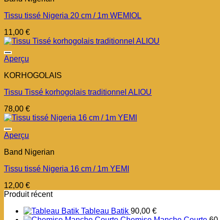
Tissu tissé Nigeria 20 cm / 1m WEMIOL
11,00
€
Aperçu
KORHOGOLAIS
Tissu Tissé korhogolais traditionnel ALIOU
78,00
€
Aperçu
Band Nigerian
Tissu tissé Nigeria 16 cm / 1m YEMI
12,00
€
Produit récent
Tableau Batik
90,00
€
Chemise Manche Courte
60