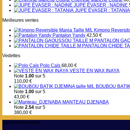
JUPE ÉVASER : NADINE
JUPE ÉVASER : TATANIA
Meilleures ventes
Kimono Reversibl
Pantalon Yandy
42,50
€
PANTALON GAO
PANTALON CHIDE TA
Vedettes
Polo Caïs
68,00
€
VESTE EN WAX INAYA
Note
1.00
sur 5
110,00
€
BOUBOU BATIK 
Note
1.00
sur 5
43,00
€
MANTEAU DJENABA
Note
2.54
sur 5
380,00
€
Qui sommes-nous