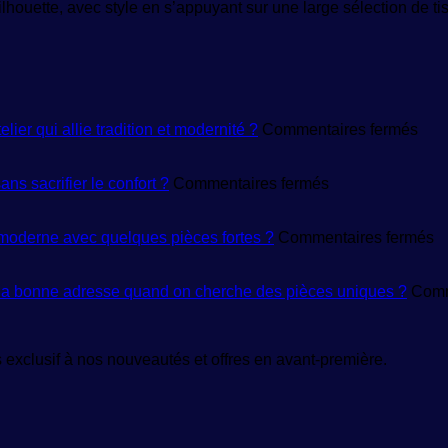
lhouette, avec style en s’appuyant sur une large sélection de tis
sur
er qui allie tradition et modernité ?
Commentaires fermés
Mai
de
sur
créa
ns sacrifier le confort ?
Commentaires fermés
Prêt-
de
à-
mod
porter
:
su
oderne avec quelques pièces fortes ?
Commentaires fermés
femme
com
V
:
reco
f
où
un
:
 la bonne adresse quand on cherche des pièces uniques ?
Comm
trouver
atel
c
des
qui
c
modèles
allie
u
exclusif à nos nouveautés et offres en avant-première.
tendance
trad
g
sans
et
r
sacrifier
mod
m
le
?
a
confort
q