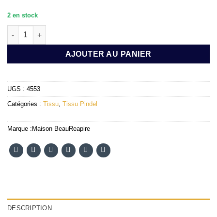
2 en stock
quantité de CHALES pindel tissu de 3X 1M/ 12 cm EISAIO
AJOUTER AU PANIER
UGS :
4553
Catégories :
Tissu
,
Tissu Pindel
Marque :
Maison BeauReapire
DESCRIPTION