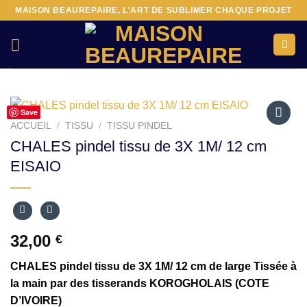
Passer
MAISON BEAUREPAIRE, L'ART DE SUBLIMER CHAQUE PROJET
au
contenu
Save
ACCUEIL
/
TISSU
/
TISSU PINDEL
Ajouter
CHALES pindel tissu de 3X 1M/ 12 cm
à la liste
EISAIO
d’envies
32,00
€
CHALES pindel tissu de 3X 1M/ 12 cm de large Tissée à
la main par des tisserands KOROGHOLAIS (COTE
D’IVOIRE)