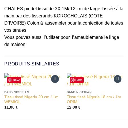
CHALES pindel tissu de 3X 1M/ 12 cm de large Tissée à la
main par des tisserands KOROGHOLAIS (COTE
D’IVOIRE) Coton à assembler pour la confection de toutes
vos tenues
Vous pouvez aussi l’utiliser pour l’ameublement/ le linge
de maison.
PRODUITS SIMILAIRES
Save
Save
Ajouter
Ajouter
à la liste
à la liste
BAND NIGERIAN
BAND NIGERIAN
d’envies
d’envies
Tissu tissé Nigeria 20 cm / 1m
Tissu tissé Nigeria 18 cm / 1m
WEMIOL
ORIMI
11,00
€
12,00
€