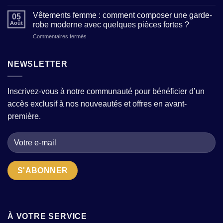
Prêt-
:
personnalité
à-
comment
Vêtements femme : comment composer une garde-
à
05
porter
reconnaître
Août
robe moderne avec quelques pièces fortes ?
travers
femme
un
vos
sur
Commentaires fermés
:
atelier
tenues
Vêtements
où
qui
femme
trouver
allie
:
NEWSLETTER
des
tradition
comment
modèles
et
composer
tendance
modernité
une
sans
?
Inscrivez-vous à notre communauté pour bénéficier d’un
garde-
sacrifier
accès exclusif à nos nouveautés et offres en avant-
robe
le
moderne
confort
première.
avec
?
quelques
pièces
fortes
?
À VOTRE SERVICE