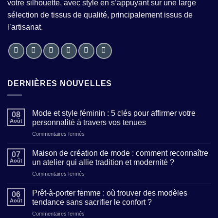
votre silhouette, avec style en s’appuyant sur une large
sélection de tissus de qualité, principalement issus de
l’artisanat.
DERNIÈRES NOUVELLES
Mode et style féminin : 5 clés pour affirmer votre
08
Août
personnalité à travers vos tenues
sur
Commentaires fermés
Mode
et
Maison de création de mode : comment reconnaître
07
style
Août
un atelier qui allie tradition et modernité ?
féminin
sur
Commentaires fermés
:
Maison
5
de
clés
Prêt-à-porter femme : où trouver des modèles
06
création
pour
Août
tendance sans sacrifier le confort ?
de
affirmer
sur
Commentaires fermés
mode
votre