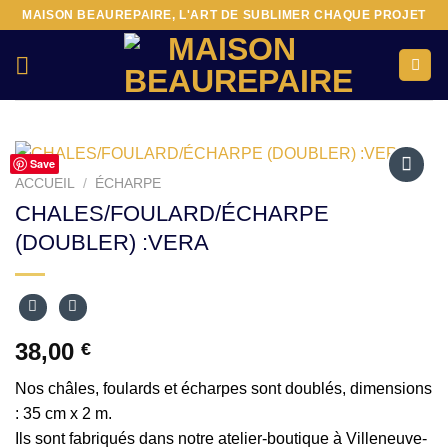
Passer
MAISON BEAUREPAIRE, L'ART DE SUBLIMER CHAQUE PROJET
au
contenu
Save
ACCUEIL
/
ÉCHARPE
Ajouter
CHALES/FOULARD/ÉCHARPE
à la liste
(DOUBLER) :VERA
d’envies
38,00
€
Nos châles, foulards et écharpes sont doublés, dimensions
: 35 cm x 2 m.
Ils sont fabriqués dans notre atelier-boutique à Villeneuve-