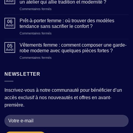
Août
un atelier qui allie tradition et modernité ?
féminin
sur
Commentaires fermés
:
Maison
5
de
clés
Prêt-à-porter femme : où trouver des modèles
06
création
pour
Août
tendance sans sacrifier le confort ?
de
affirmer
sur
Commentaires fermés
mode
votre
Prêt-
:
personnalité
à-
comment
Vêtements femme : comment composer une garde-
à
05
porter
reconnaître
Août
robe moderne avec quelques pièces fortes ?
travers
femme
un
vos
sur
Commentaires fermés
:
atelier
tenues
Vêtements
où
qui
femme
trouver
allie
:
NEWSLETTER
des
tradition
comment
modèles
et
composer
tendance
modernité
une
sans
?
Inscrivez-vous à notre communauté pour bénéficier d’un
garde-
sacrifier
accès exclusif à nos nouveautés et offres en avant-
robe
le
moderne
confort
première.
avec
?
quelques
pièces
fortes
?