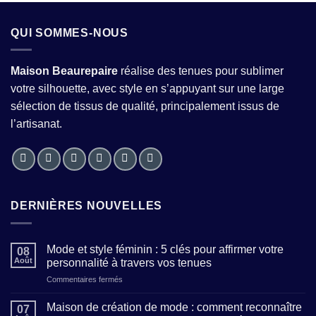
QUI SOMMES-NOUS
Maison Beaurepaire
réalise des tenues pour sublimer
votre silhouette, avec style en s’appuyant sur une large
sélection de tissus de qualité, principalement issus de
l’artisanat.
DERNIÈRES NOUVELLES
Mode et style féminin : 5 clés pour affirmer votre
08
Août
personnalité à travers vos tenues
sur
Commentaires fermés
Mode
et
Maison de création de mode : comment reconnaître
07
style