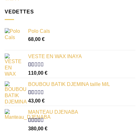
VEDETTES
Polo Caïs
68,00
€
VESTE EN WAX INAYA
Note
110,00
€
1.00
sur
BOUBOU BATIK DJEMINA taille M/L
5
Note
43,00
€
1.00
sur
MANTEAU DJENABA
5
Note
380,00
€
2.54
sur 5