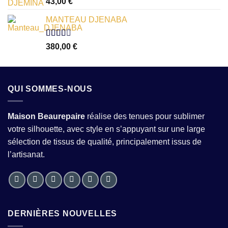
43,00
€
1.00
sur
MANTEAU DJENABA
5
Note
380,00
€
2.54
sur 5
QUI SOMMES-NOUS
Maison Beaurepaire
réalise des tenues pour sublimer
votre silhouette, avec style en s’appuyant sur une large
sélection de tissus de qualité, principalement issus de
l’artisanat.
DERNIÈRES NOUVELLES