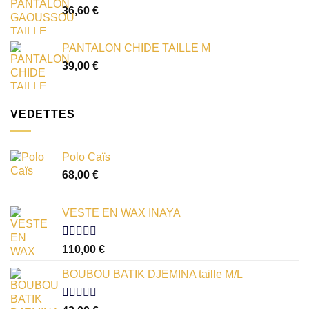
36,60
€
PANTALON CHIDE TAILLE M
39,00
€
VEDETTES
Polo Caïs
68,00
€
VESTE EN WAX INAYA
Note
110,00
€
1.00
sur
BOUBOU BATIK DJEMINA taille M/L
5
Note