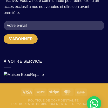
Inscrivez-vous à notre communauté pour bénéficier d’un
comment
à
accès exclusif à nos nouveautés et offres en avant-
reconnaître
travers
un
vos
première.
atelier
tenues
qui
allie
tradition
et
modernité
?
À VOTRE SERVICE
POLITIQUE DE CONFIDENTIALITÉ
POLITIQUES DE REMBOURSEMENTS
FORMATION
FAQ