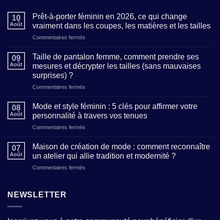
Prêt-à-porter féminin en 2026, ce qui change
10
Août
vraiment dans les coupes, les matières et les tailles
sur
Commentaires fermés
Prêt-
à-
Taille de pantalon femme, comment prendre ses
09
porter
Août
mesures et décrypter les tailles (sans mauvaises
féminin
surprises) ?
en
sur
Commentaires fermés
2026,
Taille
ce
de
qui
Mode et style féminin : 5 clés pour affirmer votre
08
pantalon
change
Août
personnalité à travers vos tenues
femme,
vraiment
sur
Commentaires fermés
comment
dans
Mode
prendre
les
et
ses
Maison de création de mode : comment reconnaître
coupes,
07
style
mesures
les
Août
un atelier qui allie tradition et modernité ?
féminin
et
matières
sur
Commentaires fermés
:
décrypter
et
Maison
5
les
les
de
clés
tailles
tailles
création
NEWSLETTER
pour
(sans
de
affirmer
mauvaises
mode
votre
surprises)
:
personnalité
?