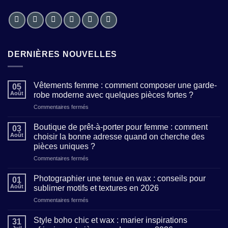
DERNIÈRES NOUVELLES
Vêtements femme : comment composer une garde-
05
Août
robe moderne avec quelques pièces fortes ?
sur
Commentaires fermés
Vêtements
femme
Boutique de prêt-à-porter pour femme : comment
03
:
Août
choisir la bonne adresse quand on cherche des
comment
pièces uniques ?
composer
sur
Commentaires fermés
une
Boutique
garde-
de
robe
Photographier une tenue en wax : conseils pour
01
prêt-
moderne
Août
sublimer motifs et textures en 2026
à-
avec
sur
Commentaires fermés
porter
quelques
Photographier
pour
pièces
une
femme
Style boho chic et wax : marier inspirations
fortes
31
tenue
:
?