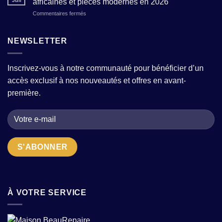
Juil
africaines et pièces modernes en 2026
en
comment
sur
Commentaires fermés
wax
choisir
Style
:
la
boho
conseils
bonne
chic
NEWSLETTER
pour
adresse
et
sublimer
quand
wax
motifs
on
:
et
cherche
Inscrivez-vous à notre communauté pour bénéficier d’un
marier
textures
des
accès exclusif à nos nouveautés et offres en avant-
inspirations
en
pièces
africaines
2026
première.
uniques
et
?
pièces
modernes
en
2026
À VOTRE SERVICE