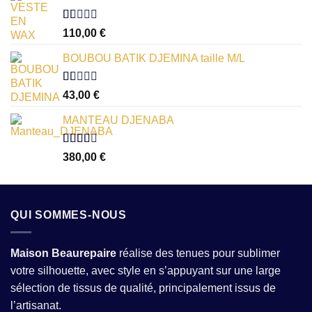
Note
110,00
€
1.00
sur
BOUBOU BATIK DJEMINA taille M/L
5
Note
43,00
€
1.00
sur
MANTEAU DJENABA
5
Note
380,00
€
2.54
sur 5
QUI SOMMES-NOUS
Maison Beaurepaire
réalise des tenues pour sublimer
votre silhouette, avec style en s’appuyant sur une large
sélection de tissus de qualité, principalement issus de
l’artisanat.