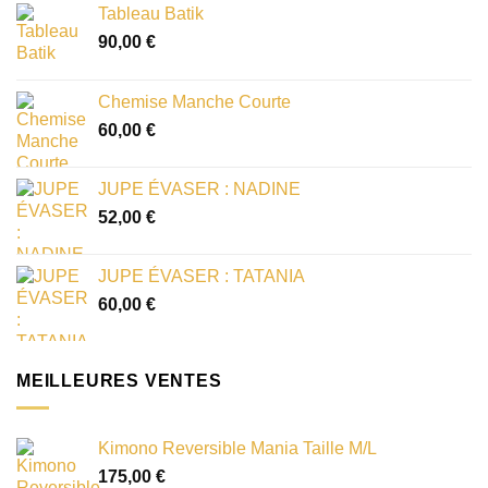
Tableau Batik
90,00
€
Chemise Manche Courte
60,00
€
JUPE ÉVASER : NADINE
52,00
€
JUPE ÉVASER : TATANIA
60,00
€
MEILLEURES VENTES
Kimono Reversible Mania Taille M/L
175,00
€