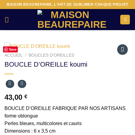
Passer
MAISON BEAUREPAIRE, L'ART DE SUBLIMER CHAQUE PROJET
au
contenu
Save
ACCUEIL
/
BOUCLES D'OREILLES
Ajouter
BOUCLE D’OREILLE koumi
à la liste
d’envies
43,00
€
BOUCLE D’OREILLE FABRIQUE PAR NOS ARTISANS
forme oblongue
Perles bleues, multicolores et cauris
Dimensions : 6 x 3,5 cm