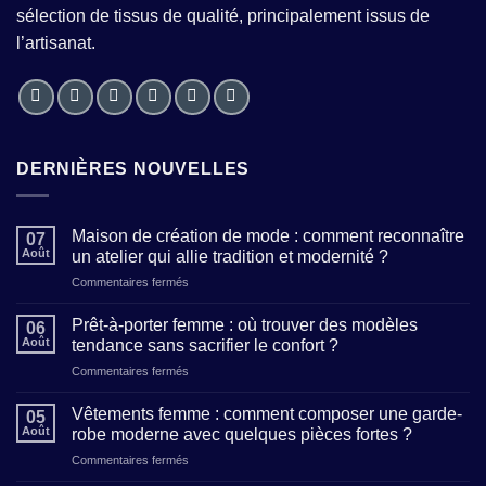
sélection de tissus de qualité, principalement issus de
l’artisanat.
DERNIÈRES NOUVELLES
Maison de création de mode : comment reconnaître
07
Août
un atelier qui allie tradition et modernité ?
sur
Commentaires fermés
Maison
de
Prêt-à-porter femme : où trouver des modèles
06
création
Août
tendance sans sacrifier le confort ?
de
sur
Commentaires fermés
mode
Prêt-
:
à-
comment
Vêtements femme : comment composer une garde-
05
porter
reconnaître
Août
robe moderne avec quelques pièces fortes ?
femme
un
sur
Commentaires fermés
:
atelier
Vêtements
où
qui