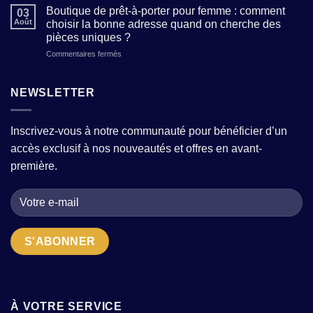
femme
trouver
Boutique de prêt-à-porter pour femme : comment
allie
03
:
des
Août
choisir la bonne adresse quand on cherche des
tradition
comment
modèles
et
pièces uniques ?
composer
tendance
modernité
sur
Commentaires fermés
une
sans
?
Boutique
garde-
sacrifier
de
robe
le
prêt-
moderne
NEWSLETTER
confort
à-
avec
?
porter
quelques
pour
pièces
Inscrivez-vous à notre communauté pour bénéficier d’un
femme
fortes
accès exclusif à nos nouveautés et offres en avant-
:
?
comment
première.
choisir
la
bonne
adresse
quand
on
cherche
des
pièces
uniques
?
À VOTRE SERVICE