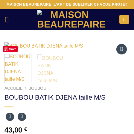
Passer
MAISON BEAUREPAIRE, L'ART DE SUBLIMER CHAQUE PROJET
au
contenu
Save
Ajouter
à la liste
d’envies
ACCUEIL
/
BOUBOU
BOUBOU BATIK DJENA taille M/S
43,00
€