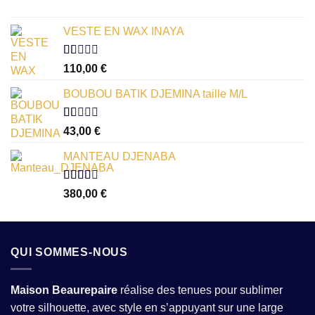
VESTE EN WAX INAYA
Note
110,00
€
1.00
sur
BOUBOU BATIK DJEMINA taille M/L
5
Note
43,00
€
1.00
sur
MANTEAU DJENABA
5
Note
380,00
€
2.54
sur 5
QUI SOMMES-NOUS
Maison Beaurepaire
réalise des tenues pour sublimer
votre silhouette, avec style en s’appuyant sur une large