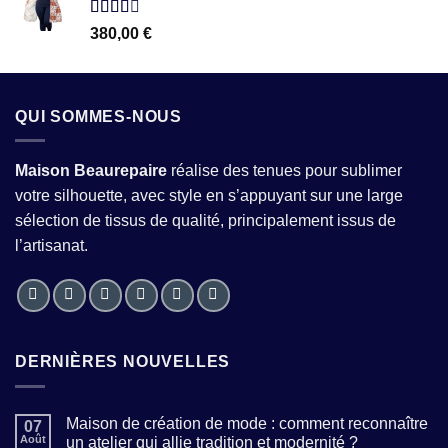
Note
380,00
€
2.54
sur 5
QUI SOMMES-NOUS
Maison Beaurepaire
réalise des tenues pour sublimer
votre silhouette, avec style en s’appuyant sur une large
sélection de tissus de qualité, principalement issus de
l’artisanat.
DERNIÈRES NOUVELLES
Maison de création de mode : comment reconnaître
07
Août
un atelier qui allie tradition et modernité ?