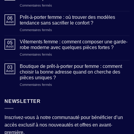
sur
Commentaires fermés
Maison
de
Prêt-à-porter femme : où trouver des modèles
06
création
Août
tendance sans sacrifier le confort ?
de
sur
Commentaires fermés
mode
Prêt-
:
à-
comment
Vêtements femme : comment composer une garde-
05
porter
reconnaître
Août
robe moderne avec quelques pièces fortes ?
femme
un
sur
Commentaires fermés
:
atelier
Vêtements
où
qui
femme
trouver
Boutique de prêt-à-porter pour femme : comment
allie
03
:
des
Août
choisir la bonne adresse quand on cherche des
tradition
comment
modèles
et
pièces uniques ?
composer
tendance
modernité
sur
Commentaires fermés
une
sans
?
Boutique
garde-
sacrifier
de
robe
le
prêt-
moderne
NEWSLETTER
confort
à-
avec
?
porter
quelques
pour
pièces
Inscrivez-vous à notre communauté pour bénéficier d’un
femme
fortes
accès exclusif à nos nouveautés et offres en avant-
:
?
comment
première.