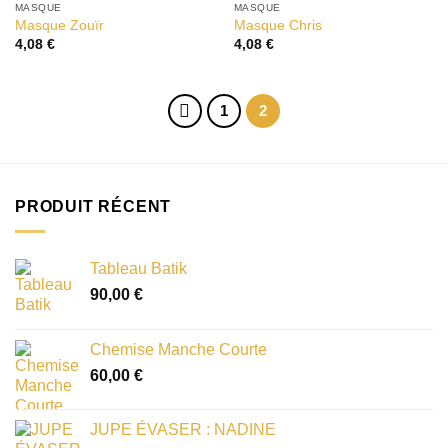
MASQUE
MASQUE
Ajouter
Ajouter
Masque Zouïr
Masque Chris
à la liste
à la liste
4,08
€
4,08
€
d’envies
d’envies
1
2
PRODUIT RÉCENT
Tableau Batik
90,00
€
Chemise Manche Courte
60,00
€
JUPE ÉVASER : NADINE