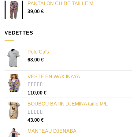
PANTALON CHIDE TAILLE M
39,00
€
VEDETTES
Polo Caïs
68,00
€
VESTE EN WAX INAYA
Note
110,00
€
1.00
sur
BOUBOU BATIK DJEMINA taille M/L
5
Note
43,00
€
1.00
sur
MANTEAU DJENABA
5